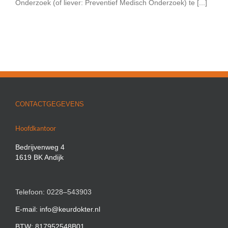
Onderzoek (of liever: Preventief Medisch Onderzoek) te [...]
CONTACTGEGEVENS
Hoofdkantoor
Bedrijvenweg 4
1619 BK Andijk
Telefoon: 0228–543903
E-mail: info@keurdokter.nl
BTW: 817952548B01