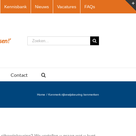
Kennisbank
Nieuws
Vacatures
FAQs
Zoeken
sen!’
naar:
Contact
Home
Kenmerk:
rijbewijskeuring kenmerken
 rijbewijskeuring? We vertellen u graag wat u kunt