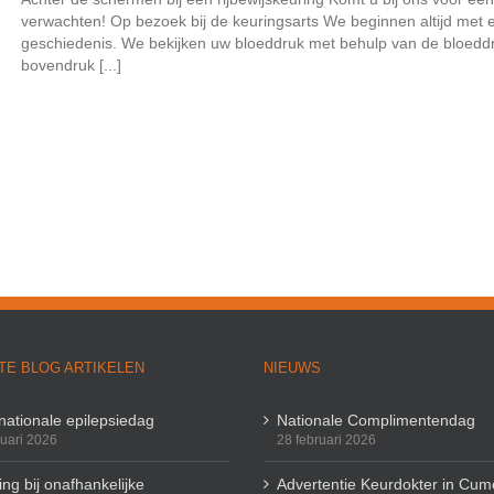
verwachten! Op bezoek bij de keuringsarts We beginnen altijd met 
geschiedenis. We bekijken uw bloeddruk met behulp van de bloeddr
bovendruk [...]
TE BLOG ARTIKELEN
NIEUWS
rnationale epilepsiedag
Nationale Complimentendag
ruari 2026
28 februari 2026
ng bij onafhankelijke
Advertentie Keurdokter in Cum