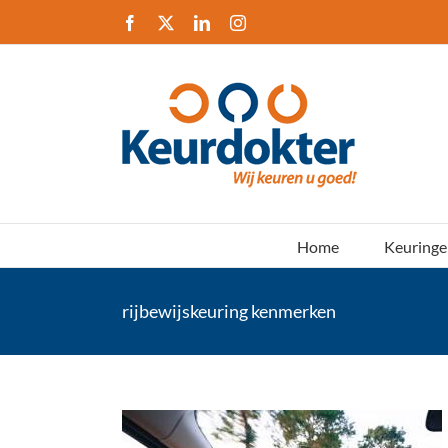
Ga
Facebook
X
LinkedIn
Instagram
naar
inhoud
Home
Keuringe
rijbewijskeuring kenmerken