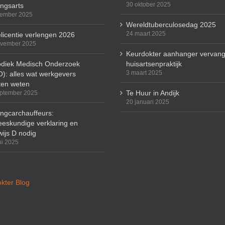
30 oktober 2025
ingsarts
cember 2025
Wereldtuberculosedag 2025
24 maart 2025
licentie verlengen 2026
ovember 2025
Keurdokter aanhanger vervang
odiek Medisch Onderzoek
huisartsenpraktijk
3 maart 2025
): alles wat werkgevers
en weten
Te Huur in Andijk
ptember 2025
20 januari 2025
ingcarchauffeurs:
eskundige verklaring en
wijs D nodig
ni 2025
kter Blog