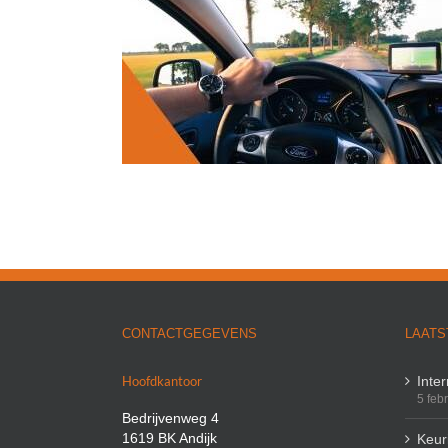
uring eruit?
CONTACTGEGEVENS
LAATS
Hoofdkantoor
Inte
5 feb
Bedrijvenweg 4
1619 BK Andijk
Keuri