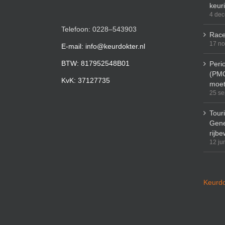
keur
4 de
Telefoon: 0228–543903
Race
17 n
E-mail: info@keurdokter.nl
BTW: 817952548B01
Peri
(PMO
KvK: 37127735
moet
25 se
Tour
Gene
rijbe
12 ju
Keurdo