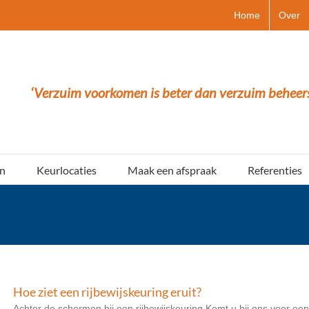
Home
Over
‘Verzuim voorkomen is beter dan verzuim beheer
n
Keurlocaties
Maak een afspraak
Referenties
Hoe ziet een rijbewijskeuring eruit?
Achter de schermen bij een rijbewijskeuring Komt u bij ons voor een