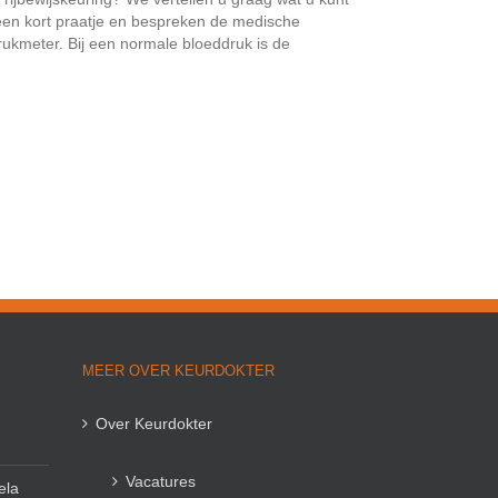
een kort praatje en bespreken de medische
ukmeter. Bij een normale bloeddruk is de
MEER OVER KEURDOKTER
Over Keurdokter
Vacatures
ela