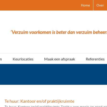
Home
Over
‘Verzuim voorkomen is beter dan verzuim beheer
n
Keurlocaties
Maak een afspraak
Referenties
Te huur: Kantoor en/of praktijkruimte
Te huur: Kantoor en/of praktijkruimte Zoekt u een mooie en goed ge