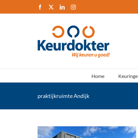
Ga
Facebook
X
LinkedIn
Instagram
naar
inhoud
Home
Keuringe
praktijkruimte Andijk