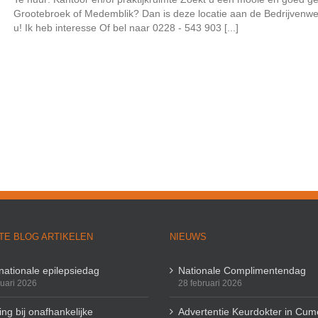
Grootebroek of Medemblik? Dan is deze locatie aan de Bedrijvenweg 
u! Ik heb interesse Of bel naar 0228 - 543 903 [...]
TE BLOG ARTIKELEN
NIEUWS
rnationale epilepsiedag
Nationale Complimentendag
ruari 2026
28 februari 2026
ng bij onafhankelijke
Advertentie Keurdokter in Cum