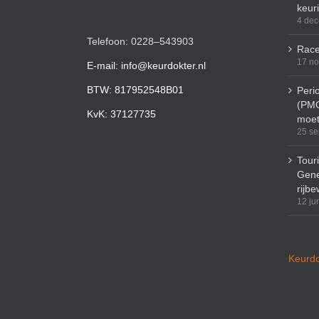
keur
4 de
Telefoon: 0228–543903
Race
17 n
E-mail: info@keurdokter.nl
BTW: 817952548B01
Peri
(PMO
KvK: 37127735
moet
25 se
Tour
Gene
rijbe
12 ju
Keurdo