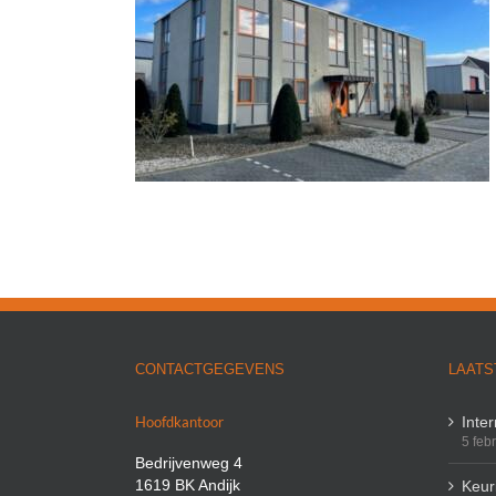
aktijkruimte
CONTACTGEGEVENS
LAATS
Hoofdkantoor
Inte
5 feb
Bedrijvenweg 4
1619 BK Andijk
Keuri