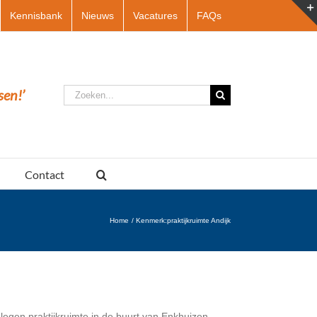
Kennisbank
Nieuws
Vacatures
FAQs
Zoeken
sen!’
naar:
Contact
Home
Kenmerk:
praktijkruimte Andijk
legen praktijkruimte in de buurt van Enkhuizen,