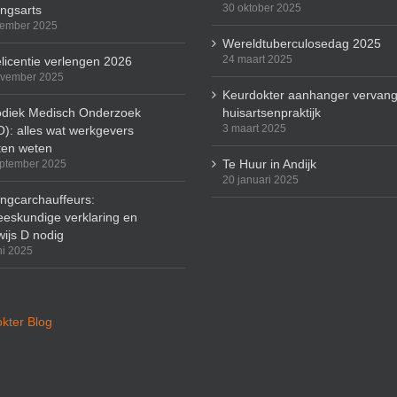
30 oktober 2025
ingsarts
cember 2025
Wereldtuberculosedag 2025
24 maart 2025
licentie verlengen 2026
ovember 2025
Keurdokter aanhanger vervang
odiek Medisch Onderzoek
huisartsenpraktijk
3 maart 2025
): alles wat werkgevers
en weten
Te Huur in Andijk
ptember 2025
20 januari 2025
ingcarchauffeurs:
eskundige verklaring en
wijs D nodig
ni 2025
kter Blog