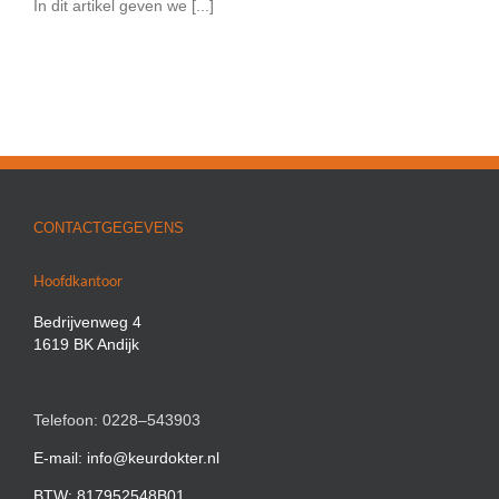
In dit artikel geven we [...]
CONTACTGEGEVENS
Hoofdkantoor
Bedrijvenweg 4
1619 BK Andijk
Telefoon: 0228–543903
E-mail: info@keurdokter.nl
BTW: 817952548B01