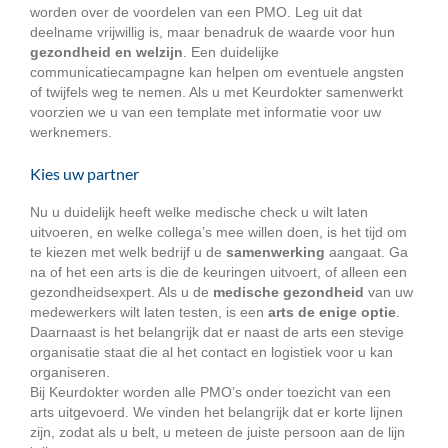
worden over de voordelen van een PMO. Leg uit dat
deelname vrijwillig is, maar benadruk de waarde voor hun
gezondheid en welzijn
. Een duidelijke
communicatiecampagne kan helpen om eventuele angsten
of twijfels weg te nemen. Als u met Keurdokter samenwerkt
voorzien we u van een template met informatie voor uw
werknemers.
Kies uw partner
Nu u duidelijk heeft welke medische check u wilt laten
uitvoeren, en welke collega’s mee willen doen, is het tijd om
te kiezen met welk bedrijf u de
samenwerking
aangaat. Ga
na of het een arts is die de keuringen uitvoert, of alleen een
gezondheidsexpert. Als u de
medische gezondheid
van uw
medewerkers wilt laten testen, is een
arts de enige optie
.
Daarnaast is het belangrijk dat er naast de arts een stevige
organisatie staat die al het contact en logistiek voor u kan
organiseren.
Bij Keurdokter worden alle PMO’s onder toezicht van een
arts uitgevoerd. We vinden het belangrijk dat er korte lijnen
zijn, zodat als u belt, u meteen de juiste persoon aan de lijn