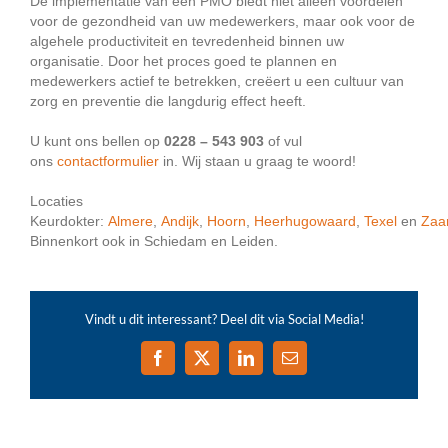
De implementatie van een PMO biedt niet alleen voordelen
voor de gezondheid van uw medewerkers, maar ook voor de
algehele productiviteit en tevredenheid binnen uw
organisatie. Door het proces goed te plannen en
medewerkers actief te betrekken, creëert u een cultuur van
zorg en preventie die langdurig effect heeft.
U kunt ons bellen op
0228 – 543 903
of vul
ons
contactformulier
in. Wij staan u graag te woord!
Locaties
Keurdokter:
Almere
,
Andijk
,
Hoorn
,
Heerhugowaard
,
Texel
en
Zaa
Binnenkort ook in Schiedam en Leiden.
Vindt u dit interessant? Deel dit via Social Media!
Facebook
X
LinkedIn
E-
mail