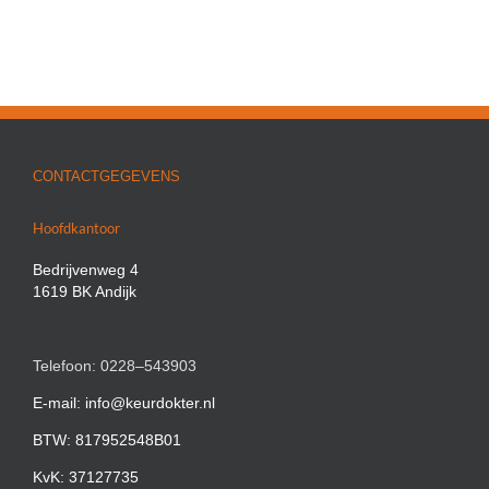
CONTACTGEGEVENS
Hoofdkantoor
Bedrijvenweg 4
1619 BK Andijk
Telefoon: 0228–543903
E-mail: info@keurdokter.nl
BTW: 817952548B01
KvK: 37127735