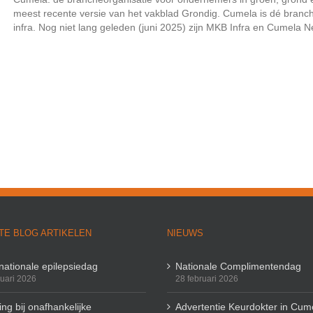
meest recente versie van het vakblad Grondig. Cumela is dé branc
infra. Nog niet lang geleden (juni 2025) zijn MKB Infra en Cumela Ne
TE BLOG ARTIKELEN
NIEUWS
rnationale epilepsiedag
Nationale Complimentendag
ruari 2026
28 februari 2026
ng bij onafhankelijke
Advertentie Keurdokter in Cum