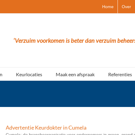
Home
Over
‘Verzuim voorkomen is beter dan verzuim beheer
n
Keurlocaties
Maak een afspraak
Referenties
Advertentie Keurdokter in Cumela
Cumela: de brancheorganisatie voor ondernemers in groen, grond en