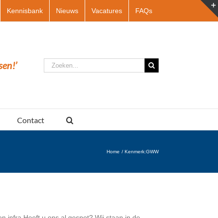
Kennisbank
Nieuws
Vacatures
FAQs
Zoeken
sen!’
naar:
Contact
Home
Kenmerk:
GWW
 infra Heeft u ons al gespot? Wij staan in de