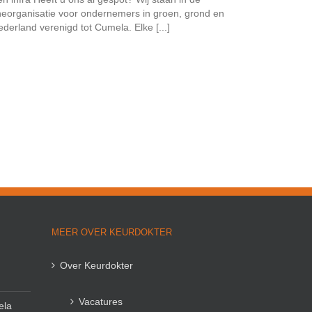
heorganisatie voor ondernemers in groen, grond en
derland verenigd tot Cumela. Elke [...]
MEER OVER KEURDOKTER
Over Keurdokter
Vacatures
ela