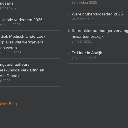
30 oktober 2025
ingsarts
cember 2025
Wereldtuberculosedag 2025
24 maart 2025
licentie verlengen 2026
ovember 2025
Keurdokter aanhanger vervang
odiek Medisch Onderzoek
huisartsenpraktijk
3 maart 2025
): alles wat werkgevers
en weten
Te Huur in Andijk
ptember 2025
20 januari 2025
ingcarchauffeurs:
eskundige verklaring en
wijs D nodig
ni 2025
kter Blog