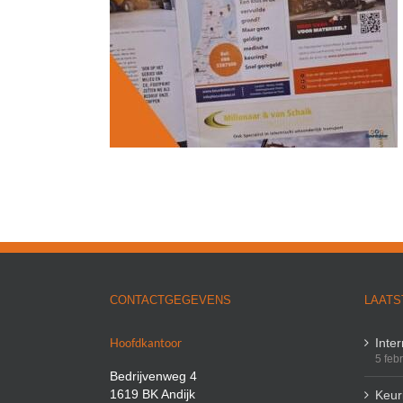
 in Cumela
CONTACTGEGEVENS
LAATS
Hoofdkantoor
Inte
5 feb
Bedrijvenweg 4
1619 BK Andijk
Keuri