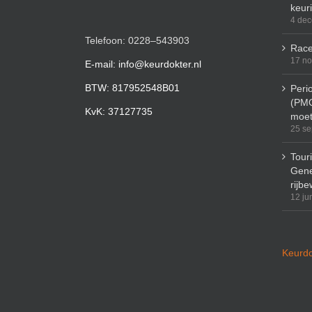
keur
4 de
Telefoon: 0228–543903
Race
17 n
E-mail: info@keurdokter.nl
BTW: 817952548B01
Peri
(PMO
KvK: 37127735
moet
25 se
Tour
Gene
rijbe
12 ju
Keurdo