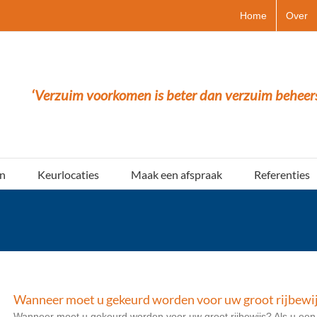
Home
Over
‘Verzuim voorkomen is beter dan verzuim beheer
n
Keurlocaties
Maak een afspraak
Referenties
Wanneer moet u gekeurd worden voor uw groot rijbewi
Wanneer moet u gekeurd worden voor uw groot rijbewijs? Als u een gr