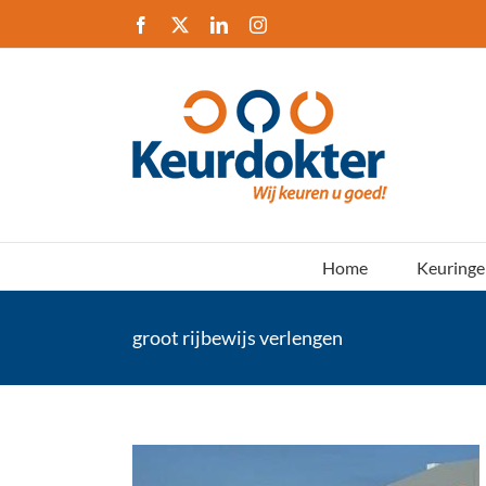
Ga
Facebook
X
LinkedIn
Instagram
naar
inhoud
Home
Keuringe
groot rijbewijs verlengen