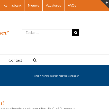
Kennisbank
Nieuws
Vacatures
FAQs
Zoeken
sen!’
naar:
Contact
Home
Kenmerk:
groot rijbewijs verlengen
js?
oot rijbewijs heeft, een rijbewijs C of D, moet u