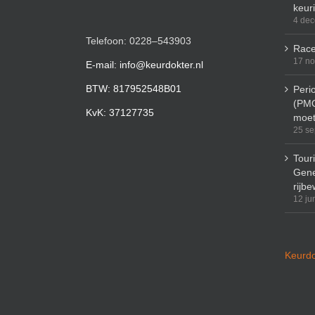
keur
4 de
Telefoon: 0228–543903
Race
17 n
E-mail: info@keurdokter.nl
BTW: 817952548B01
Peri
(PMO
KvK: 37127735
moet
25 se
Tour
Gene
rijbe
12 ju
Keurdo