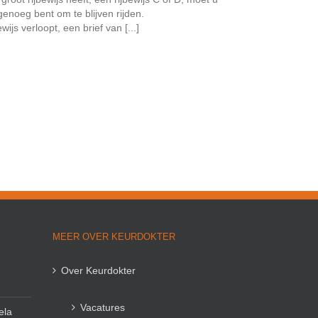
enoeg bent om te blijven rijden.
js verloopt, een brief van [...]
MEER OVER KEURDOKTER
Over Keurdokter
Vacatures
ela