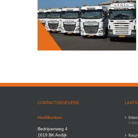
orden voor uw
?
CONTACTGEGEVENS
LAATS
Hoofdkantoor
Inte
5 feb
Bedrijvenweg 4
1619 BK Andijk
Keuri