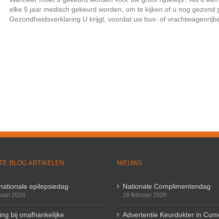
elke 5 jaar medisch gekeurd worden, om te kijken of u nog gezond g
Gezondheidsverklaring U krijgt, voordat uw bus- of vrachtwagenrijbewi
TE BLOG ARTIKELEN
NIEUWS
rnationale epilepsiedag
Nationale Complimentendag
ruari 2026
28 februari 2026
ng bij onafhankelijke
Advertentie Keurdokter in Cum