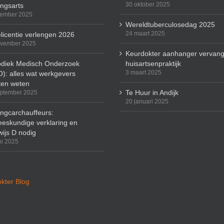
30 oktober 2025
ingsarts
cember 2025
Wereldtuberculosedag 2025
24 maart 2025
licentie verlengen 2026
ovember 2025
Keurdokter aanhanger vervang
odiek Medisch Onderzoek
huisartsenpraktijk
3 maart 2025
): alles wat werkgevers
en weten
Te Huur in Andijk
ptember 2025
20 januari 2025
ingcarchauffeurs:
eskundige verklaring en
wijs D nodig
ni 2025
kter Blog