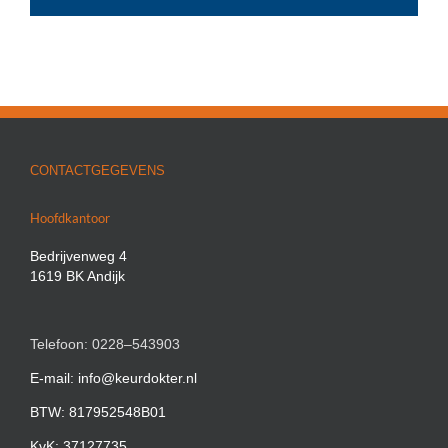
CONTACTGEGEVENS
Hoofdkantoor
Bedrijvenweg 4
1619 BK Andijk
Telefoon: 0228–543903
E-mail: info@keurdokter.nl
BTW: 817952548B01
KvK: 37127735