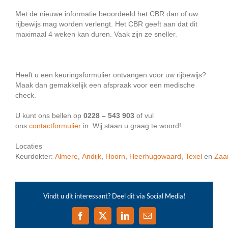
Met de nieuwe informatie beoordeeld het CBR dan of uw
rijbewijs mag worden verlengt. Het CBR geeft aan dat dit
maximaal 4 weken kan duren. Vaak zijn ze sneller.
Heeft u een keuringsformulier ontvangen voor uw rijbewijs?
Maak dan gemakkelijk een afspraak voor een medische
check.
U kunt ons bellen op
0228 – 543 903
of vul
ons
contactformulier
in. Wij staan u graag te woord!
Locaties
Keurdokter:
Almere
,
Andijk
,
Hoorn
,
Heerhugowaard
,
Texel
en
Zaa
Vindt u dit interessant? Deel dit via Social Media!
Facebook
X
LinkedIn
E-
mail