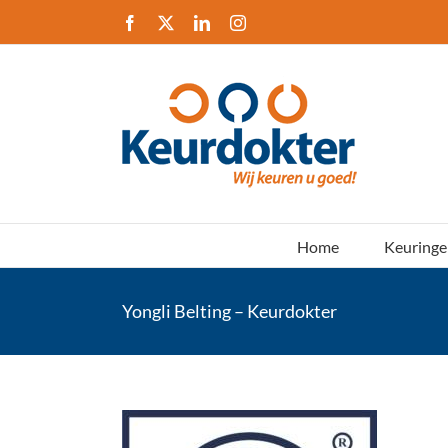
Ga
Facebook
X
LinkedIn
Instagram
naar
inhoud
Home
Keuringe
Yongli Belting – Keurdokter