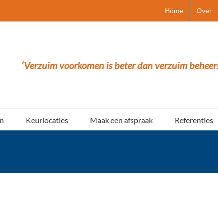
Home
Over
‘Verzuim voorkomen is beter dan verzuim beheer
n
Keurlocaties
Maak een afspraak
Referenties