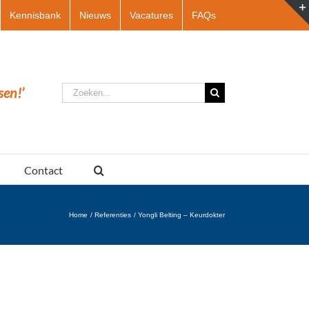
Kennisbank
Nieuws
Vacatures
FAQs
Zoeken
sen!’
naar:
Contact
Home
Referenties
Yongli Belting – Keurdokter