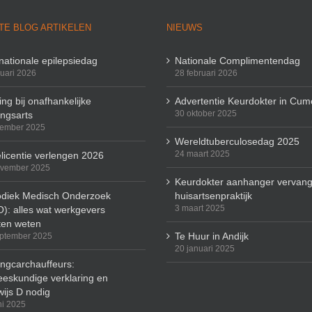
TE BLOG ARTIKELEN
NIEUWS
rnationale epilepsiedag
Nationale Complimentendag
ruari 2026
28 februari 2026
ng bij onafhankelijke
Advertentie Keurdokter in Cum
30 oktober 2025
ingsarts
cember 2025
Wereldtuberculosedag 2025
24 maart 2025
licentie verlengen 2026
ovember 2025
Keurdokter aanhanger vervang
odiek Medisch Onderzoek
huisartsenpraktijk
3 maart 2025
): alles wat werkgevers
en weten
Te Huur in Andijk
ptember 2025
20 januari 2025
ingcarchauffeurs:
eskundige verklaring en
wijs D nodig
ni 2025