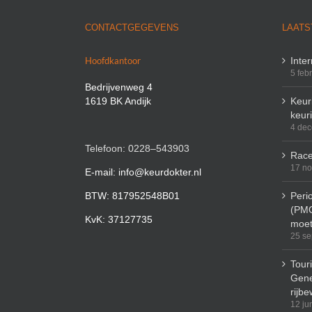
CONTACTGEGEVENS
LAATS
Hoofdkantoor
Inte
5 feb
Bedrijvenweg 4
1619 BK Andijk
Keuri
keur
4 de
Telefoon: 0228–543903
Race
17 n
E-mail: info@keurdokter.nl
BTW: 817952548B01
Peri
(PMO
KvK: 37127735
moet
25 se
Tour
Gene
rijbe
12 ju