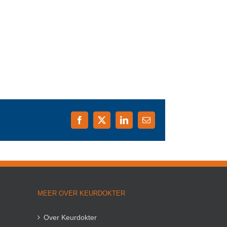
Facebook
X
LinkedIn
E-
mail
MEER OVER KEURDOKTER
Over Keurdokter