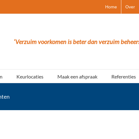
Home
Over
‘Verzuim voorkomen is beter dan verzuim beheer
n
Keurlocaties
Maak een afspraak
Referenties
nten