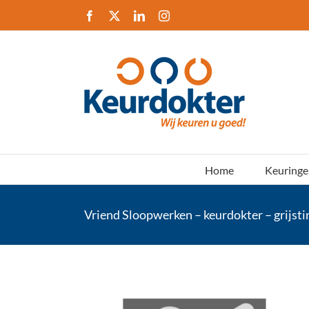
Ga
Facebook
X
LinkedIn
Instagram
naar
inhoud
Home
Keuringe
Vriend Sloopwerken – keurdokter – grijsti