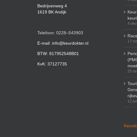
Bedrijvenweg 4
1619 BK Andijk
Keuri
keur
4 de
Telefoon: 0228–543903
Race
17 n
E-mail: info@keurdokter.nl
BTW: 817952548B01
Peri
(PMO
KvK: 37127735
moet
25 se
Tour
Gene
rijbe
12 ju
Keurdo