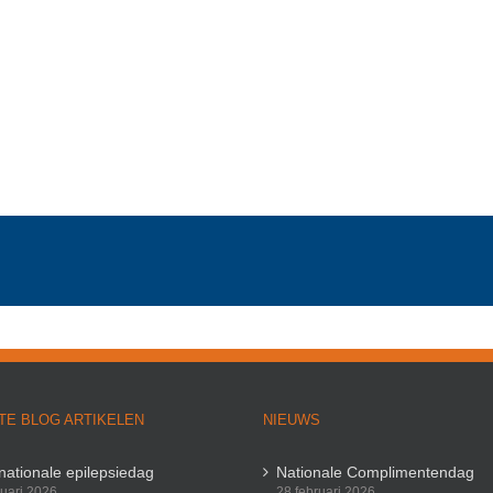
TE BLOG ARTIKELEN
NIEUWS
rnationale epilepsiedag
Nationale Complimentendag
ruari 2026
28 februari 2026