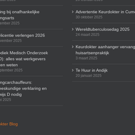
ng bij onafhankelijke
Advertentie Keurdokter in Cum
30 oktober 2025
ingsarts
cember 2025
Wereldtuberculosedag 2025
24 maart 2025
licentie verlengen 2026
ovember 2025
Keurdokter aanhanger vervang
odiek Medisch Onderzoek
huisartsenpraktijk
3 maart 2025
): alles wat werkgevers
en weten
Te Huur in Andijk
ptember 2025
20 januari 2025
ingcarchauffeurs:
eskundige verklaring en
wijs D nodig
ni 2025
kter Blog