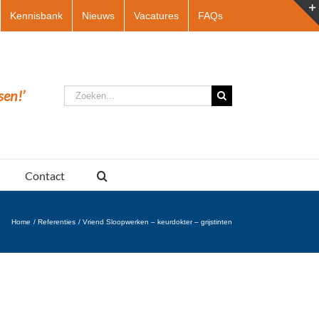
Kennisbank
Nieuws
Vacatures
FAQs
Zoeken
sen!’
naar:
Contact
Home
Referenties
Vriend Sloopwerken – keurdokter – grijstinten