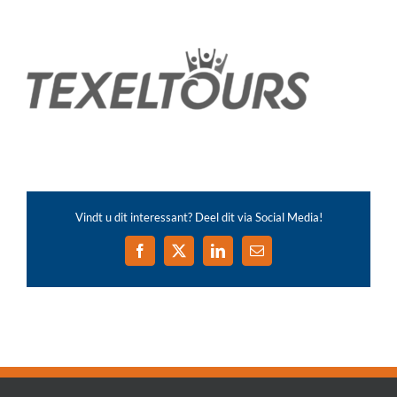
Vindt u dit interessant? Deel dit via Social Media!
Facebook
X
LinkedIn
E-
mail