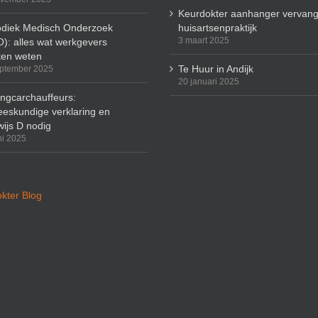
Keurdokter aanhanger vervang
odiek Medisch Onderzoek
huisartsenpraktijk
3 maart 2025
): alles wat werkgevers
en weten
Te Huur in Andijk
ptember 2025
20 januari 2025
ingcarchauffeurs:
eskundige verklaring en
wijs D nodig
ni 2025
kter Blog