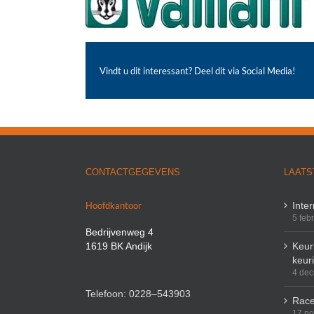
Vindt u dit interessant? Deel dit via Social Media!
CONTACTGEGEVENS
LAATS
Hoofdkantoor
Inte
5 feb
Bedrijvenweg 4
1619 BK Andijk
Keuri
keur
4 de
Telefoon: 0228–543903
Race
17 n