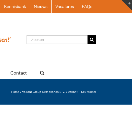
Kennisbank
Nieuws
Vacatures
FAQs
Zoeken
sen!’
naar:
Contact
Home
Vaillant Group Netherlands B.V.
vaillant – Keurdokter