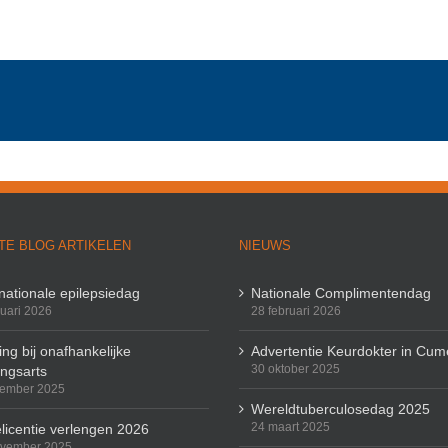
TE BLOG ARTIKELEN
NIEUWS
rnationale epilepsiedag
Nationale Complimentendag
ruari 2026
28 februari 2026
ng bij onafhankelijke
Advertentie Keurdokter in Cum
30 oktober 2025
ingsarts
cember 2025
Wereldtuberculosedag 2025
24 maart 2025
licentie verlengen 2026
ovember 2025