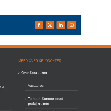
Facebook
X
LinkedIn
E-
mail
MEER OVER KEURDOKTER
Over Keurdokter
Vacatures
ela
Te huur: Kantoor en/of
praktijkruimte