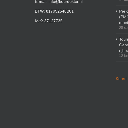
E-mail: info@keurdokter.nl
BTW: 817952548B01
Peri
(PMO
KvK: 37127735
moet
25 se
Tour
Gene
rijbe
12 ju
Keurdo