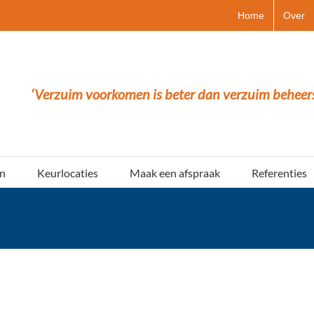
Home
Over
‘Verzuim voorkomen is beter dan verzuim beheer
n
Keurlocaties
Maak een afspraak
Referenties