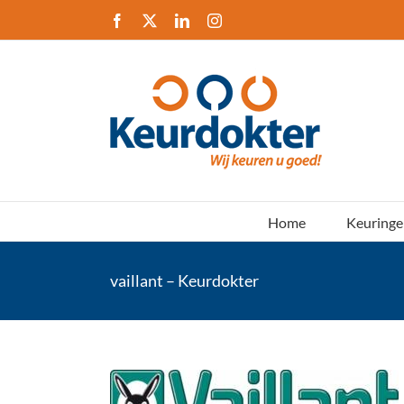
Ga
Facebook
X
LinkedIn
Instagram
naar
inhoud
Home
Keuringe
vaillant – Keurdokter