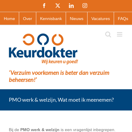
Ga
Facebook
X
LinkedIn
Instagram
naar
inhoud
Home
Over
Kennisbank
Nieuws
Vacatures
FAQs
‘Verzuim voorkomen is beter dan verzuim
beheersen!’
PMO werk & welzijn, Wat moet ik meenemen?
Bij de
PMO werk & welzijn
is een vragenlijst inbegrepen.