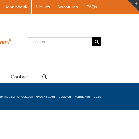
Kennisbank
Nieuws
Vacatures
FAQs
Zoeken
sen!’
naar:
Contact
diek Medisch Onderzoek (PMO)
pasen – gesloten – keurdokter – 2019