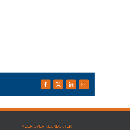
Facebook
X
LinkedIn
E-
mail
MEER OVER KEURDOKTER