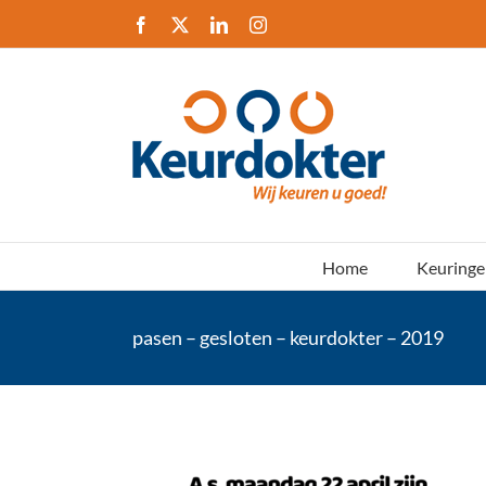
Ga
Facebook
X
LinkedIn
Instagram
naar
inhoud
Home
Keuringe
pasen – gesloten – keurdokter – 2019