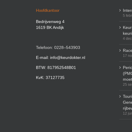
Hoofdkantoor
Inte
5 feb
Bedrijvenweg 4
1619 BK Andijk
Keuri
keur
4 de
Telefoon: 0228–543903
Race
17 n
E-mail: info@keurdokter.nl
BTW: 817952548B01
Peri
(PMO
KvK: 37127735
moet
25 se
Tour
Gene
rijbe
12 ju