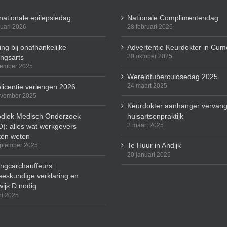
rnationale epilepsiedag
Nationale Complimentendag
ruari 2026
28 februari 2026
ng bij onafhankelijke
Advertentie Keurdokter in Cum
30 oktober 2025
ingsarts
cember 2025
Wereldtuberculosedag 2025
24 maart 2025
licentie verlengen 2026
ovember 2025
Keurdokter aanhanger vervang
odiek Medisch Onderzoek
huisartsenpraktijk
3 maart 2025
): alles wat werkgevers
en weten
Te Huur in Andijk
ptember 2025
20 januari 2025
ingcarchauffeurs:
eskundige verklaring en
wijs D nodig
ni 2025