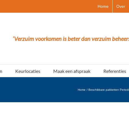
Home
Over
‘Verzuim voorkomen is beter dan verzuim beheer
n
Keurlocaties
Maak een afspraak
Referenties
Home
Beschikbare pakketten Perio