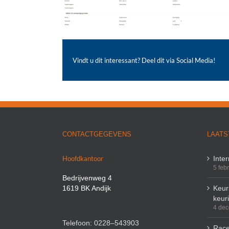
Vindt u dit interessant? Deel dit via Social Media!
CONTACTGEGEVENS
LAATS
Hoofdkantoor
Inte
5 feb
Bedrijvenweg 4
1619 BK Andijk
Keuri
keur
4 de
Telefoon: 0228–543903
Race