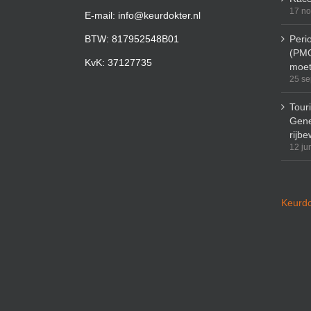
17 n
E-mail: info@keurdokter.nl
BTW: 817952548B01
Peri
(PMO
KvK: 37127735
moet
25 se
Tour
Gene
rijbe
12 ju
Keurdo