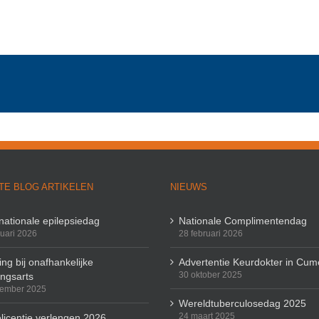
TE BLOG ARTIKELEN
NIEUWS
rnationale epilepsiedag
Nationale Complimentendag
ruari 2026
28 februari 2026
ng bij onafhankelijke
Advertentie Keurdokter in Cum
30 oktober 2025
ingsarts
cember 2025
Wereldtuberculosedag 2025
24 maart 2025
licentie verlengen 2026