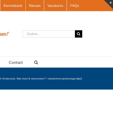
Kennisbank
Nieuws
Vacatures
FAQs
Zoeken
sen!’
naar:
Contact
ch Onderzoek, Wat moet ik meenemen?
startscherm.jamesvragenlijst2