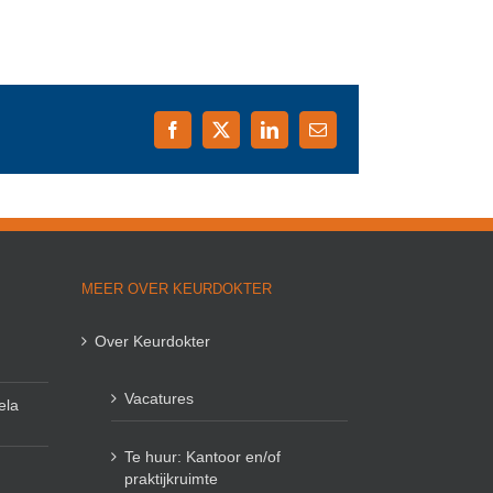
Facebook
X
LinkedIn
E-
mail
MEER OVER KEURDOKTER
Over Keurdokter
Vacatures
ela
Te huur: Kantoor en/of
praktijkruimte