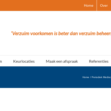
Home
Over
‘Verzuim voorkomen is beter dan verzuim beheer
n
Keurlocaties
Maak een afspraak
Referenties
Home
Periodiek Medis