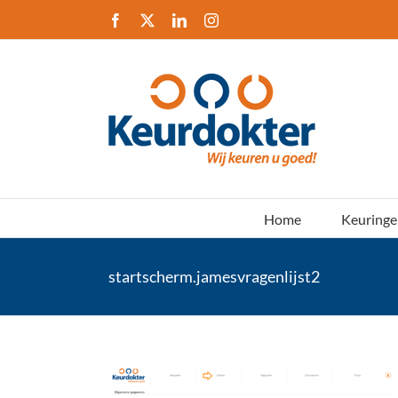
Ga
Facebook
X
LinkedIn
Instagram
naar
inhoud
Home
Keuringe
startscherm.jamesvragenlijst2