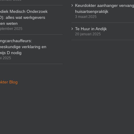
Keurdokter aanhanger vervang
odiek Medisch Onderzoek
huisartsenpraktijk
3 maart 2025
): alles wat werkgevers
en weten
Te Huur in Andijk
ptember 2025
20 januari 2025
ingcarchauffeurs:
eskundige verklaring en
wijs D nodig
ni 2025
kter Blog