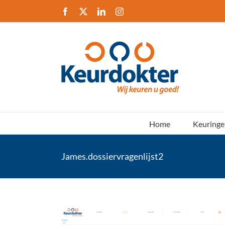
Ga
Facebook
X
LinkedIn
Instagram
naar
inhoud
Home
Keuringe
James.dossiervragenlijst2