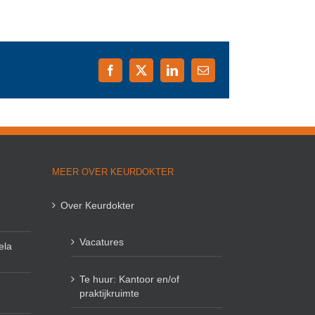
Facebook
X
LinkedIn
E-
mail
MEER OVER KEURDOKTER
Over Keurdokter
Vacatures
ela
Te huur: Kantoor en/of
praktijkruimte