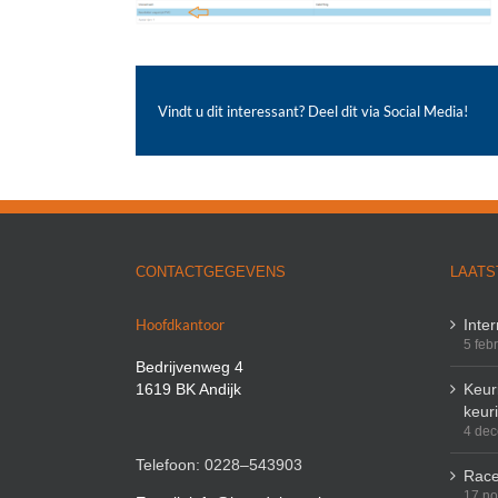
Vindt u dit interessant? Deel dit via Social Media!
CONTACTGEGEVENS
LAATS
Hoofdkantoor
Inte
5 feb
Bedrijvenweg 4
1619 BK Andijk
Keuri
keur
4 de
Telefoon: 0228–543903
Race
17 n