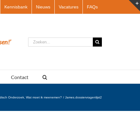
Kennisbank
Nieuws
Vacatures
FAQs
Zoeken
sen!’
naar:
Contact
edisch Onderzoek, Wat moet ik meenemen?
James.dossiervragenlijst2