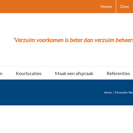
Home
Over
‘Verzuim voorkomen is beter dan verzuim beheer
n
Keurlocaties
Maak een afspraak
Referenties
Home
Periodiek M