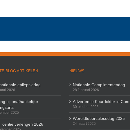
TE BLOG ARTIKELEN
NIEUWS
rnationale epilepsiedag
Nationale Complimentendag
ruari 2026
28 februari 2026
ng bij onafhankelijke
Advertentie Keurdokter in Cum
30 oktober 2025
ingsarts
cember 2025
Wereldtuberculosedag 2025
24 maart 2025
licentie verlengen 2026
ovember 2025