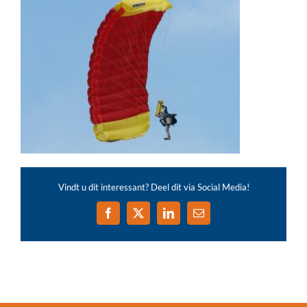
Vindt u dit interessant? Deel dit via Social Media!
Facebook
X
LinkedIn
E-
mail