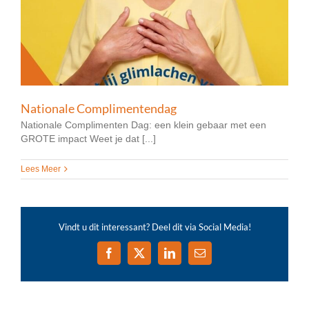
Nationale Complimentendag
Nationale Complimenten Dag: een klein gebaar met een
GROTE impact Weet je dat [...]
Lees Meer
Vindt u dit interessant? Deel dit via Social Media!
Facebook
X
LinkedIn
E-
mail