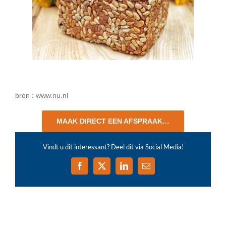
bron : www.nu.nl
MAAK DIRECT EEN AFSPRAAK…
Vindt u dit interessant? Deel dit via Social Media!
Facebook
X
LinkedIn
E-
mail