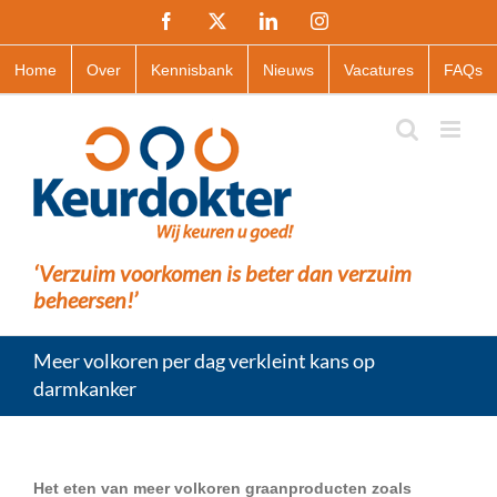
Ga
Facebook
X
LinkedIn
Instagram
naar
inhoud
Home
Over
Kennisbank
Nieuws
Vacatures
FAQs
‘Verzuim voorkomen is beter dan verzuim
beheersen!’
Meer volkoren per dag verkleint kans op
darmkanker
Het eten van meer volkoren graanproducten zoals