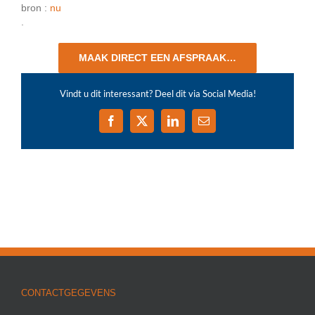
bron :
nu
.
MAAK DIRECT EEN AFSPRAAK…
Vindt u dit interessant? Deel dit via Social Media!
Facebook
X
LinkedIn
E-
mail
CONTACTGEGEVENS