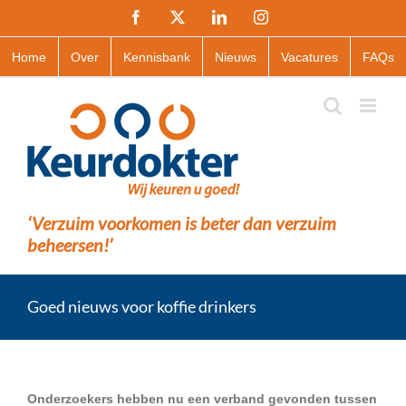
Ga
Facebook
X
LinkedIn
Instagram
naar
inhoud
Home
Over
Kennisbank
Nieuws
Vacatures
FAQs
‘Verzuim voorkomen is beter dan verzuim
beheersen!’
Goed nieuws voor koffie drinkers
Onderzoekers hebben nu een verband gevonden tussen