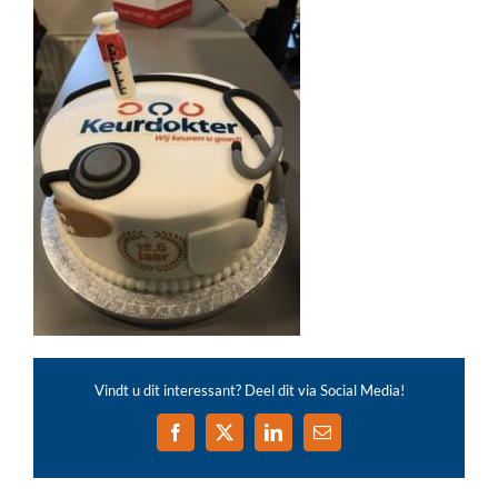
Vindt u dit interessant? Deel dit via Social Media!
Facebook
X
LinkedIn
E-
mail