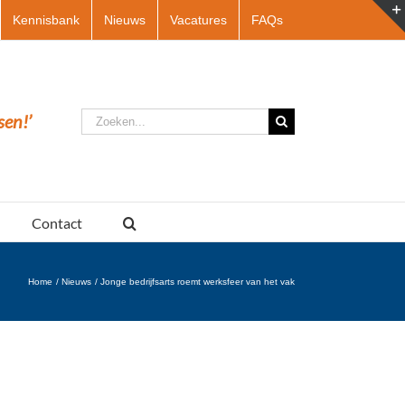
Kennisbank
Nieuws
Vacatures
FAQs
Zoeken
sen!’
naar:
Contact
Home
Nieuws
Jonge bedrijfsarts roemt werksfeer van het vak