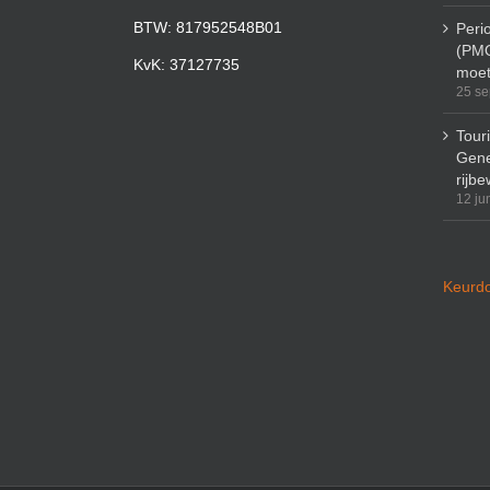
BTW: 817952548B01
Peri
(PMO
KvK: 37127735
moet
25 se
Tour
Gene
rijbe
12 ju
Keurdo