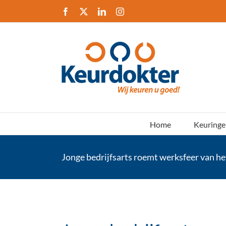
Ga
Facebook
X
LinkedIn
Instagram
naar
inhoud
Home
Keuringe
Jonge bedrijfsarts roemt werksfeer van he