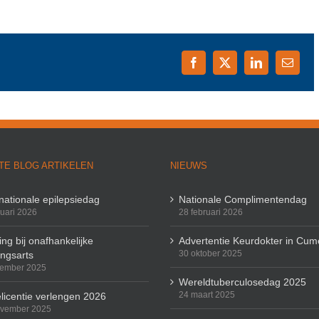
Facebook
X
LinkedIn
E-
mail
TE BLOG ARTIKELEN
NIEUWS
rnationale epilepsiedag
Nationale Complimentendag
ruari 2026
28 februari 2026
ng bij onafhankelijke
Advertentie Keurdokter in Cum
30 oktober 2025
ingsarts
cember 2025
Wereldtuberculosedag 2025
24 maart 2025
licentie verlengen 2026
ovember 2025