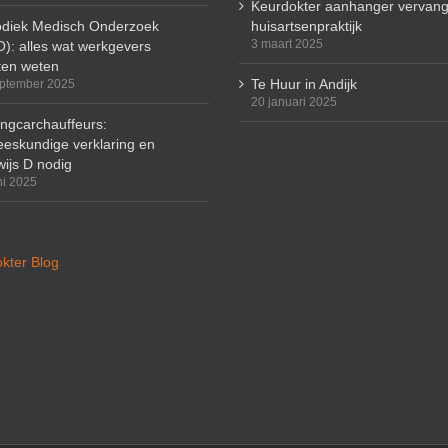
Keurdokter aanhanger vervang
odiek Medisch Onderzoek
huisartsenpraktijk
3 maart 2025
): alles wat werkgevers
en weten
Te Huur in Andijk
ptember 2025
20 januari 2025
ingcarchauffeurs:
eskundige verklaring en
wijs D nodig
ni 2025
kter Blog