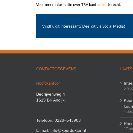
Voor meer informatie over TBV kunt u
hier
terecht.
Vindt u dit interessant? Deel dit via Social Media!
CONTACTGEGEVENS
LAATS
Hoofdkantoor
Inte
5 feb
Bedrijvenweg 4
1619 BK Andijk
Keuri
keur
4 de
Telefoon: 0228–543903
Race
17 n
E-mail: info@keurdokter.nl