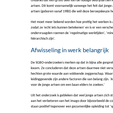
Ondanks dat een groot deel van de huidige bedrijfsartsen 
artsen. Dit komt voornamelijk vanwege het feit dat jonge
artsen (geboren vanaf 1980) die wél deze beroepskeuze 
Het moet meer bekend worden hoe prettig het werken is als v
zodat ze ‘echt iets kunnen betekenen’ en is er een versch
ondervraagden roemen de ‘regelmatige werktijden’, ‘minde
hiërarchisch zijn’.
Afwisseling in werk belangrijk
De SGBO-onderzoekers merken op dat in bijna alle gesprek
kwam. Ze concluderen dat deze artsen daarmee niet verschi
hechten grote waarde aan voldoende zeggenschap. Waarder
leidinggevende zijn andere factoren die van belang zijn. ‘
voor de jonge artsen om een baan elders te zoeken.’
Uit het onderzoek is gebleken dat veel jonge artsen zich st
aan het verbeteren van het imago door bijvoorbeeld de c
staan positief tegenover een gezamenlijke opleiding tot ‘s