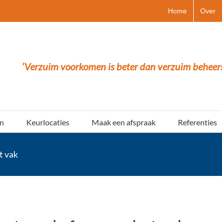
Home
Over
‘Verzuim voorkomen is beter dan verzuim beheer
n
Keurlocaties
Maak een afspraak
Referenties
t vak