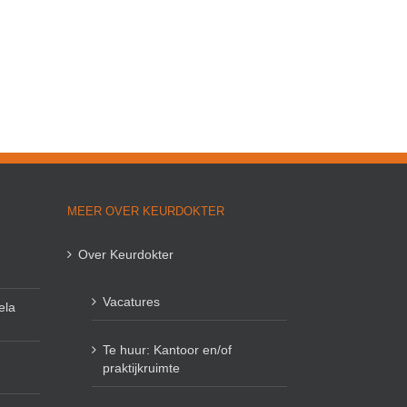
MEER OVER KEURDOKTER
Over Keurdokter
Vacatures
ela
Te huur: Kantoor en/of
praktijkruimte