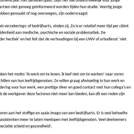
komend jaar met pensioen gaat, blijft het vak onaantrekkelijk voor jonge
 artsen niet genoeg geïnformeerd worden tijden hun studie. Veertig jonge
hebben gemaakt of nog overwegen, zijn ondervraagd:
erzekerings- of bedrijfsarts, vinden zij. Zo is er relatief meer tijd per cliënt
eidenheid aan medische, psychische en sociale problematiek. De
r hectiek’ en het feit dat de verhoudingen bij een UWV of arbodienst ‘niet
ken het motto ‘Ik werk om te leven, ik leef niet om te werken’ naar voren
llen van hun leeftijdsgenoten. Ze willen graag afwisseling in hun werk en
ing voor hun werk, een prettige sfeer en goed contact met hun collega’s en
Als de werkgever deze factoren niet meer kan bieden, kan dit een reden zijn
oren aan het stoffige en saaie imago van een bedrijfsarts. Er is veel behoefte
oassistenten meer te laten meelopen met leeftijdsgenoten. Veel deelnemers
pecialist arbeid en gezondheid’.