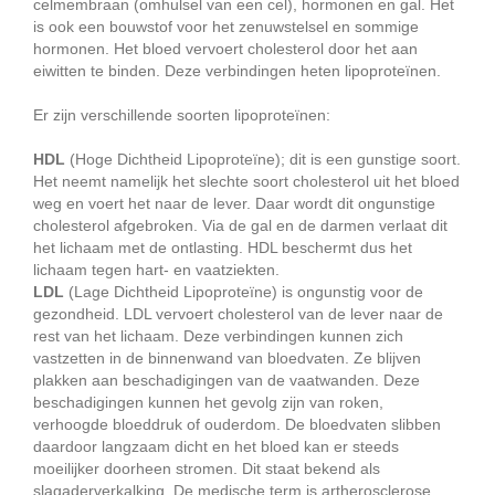
celmembraan (omhulsel van een cel), hormonen en gal. Het
is ook een bouwstof voor het zenuwstelsel en sommige
hormonen. Het bloed vervoert cholesterol door het aan
eiwitten te binden. Deze verbindingen heten lipoproteïnen.
Er zijn verschillende soorten lipoproteïnen:
HDL
(Hoge Dichtheid Lipoproteïne); dit is een gunstige soort.
Het neemt namelijk het slechte soort cholesterol uit het bloed
weg en voert het naar de lever. Daar wordt dit ongunstige
cholesterol afgebroken. Via de gal en de darmen verlaat dit
het lichaam met de ontlasting. HDL beschermt dus het
lichaam tegen hart- en vaatziekten.
LDL
(Lage Dichtheid Lipoproteïne) is ongunstig voor de
gezondheid. LDL vervoert cholesterol van de lever naar de
rest van het lichaam. Deze verbindingen kunnen zich
vastzetten in de binnenwand van bloedvaten. Ze blijven
plakken aan beschadigingen van de vaatwanden. Deze
beschadigingen kunnen het gevolg zijn van roken,
verhoogde bloeddruk of ouderdom. De bloedvaten slibben
daardoor langzaam dicht en het bloed kan er steeds
moeilijker doorheen stromen. Dit staat bekend als
slagaderverkalking. De medische term is artherosclerose.