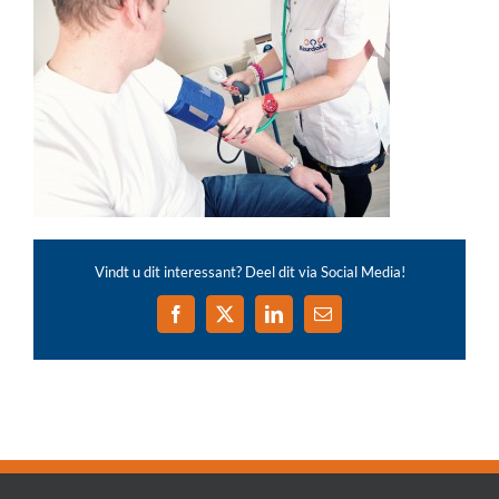
Vindt u dit interessant? Deel dit via Social Media!
Facebook
X
LinkedIn
E-
mail