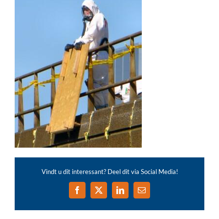
Vindt u dit interessant? Deel dit via Social Media!
Facebook
X
LinkedIn
E-
mail