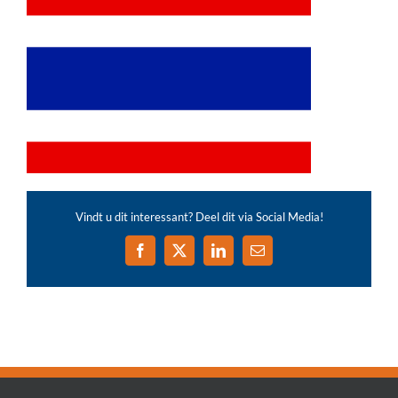
Vindt u dit interessant? Deel dit via Social Media!
Facebook
X
LinkedIn
E-
mail