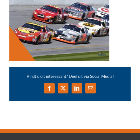
Vindt u dit interessant? Deel dit via Social Media!
Facebook
X
LinkedIn
E-
mail