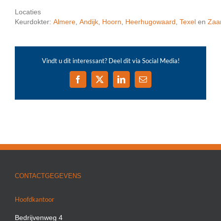
Locaties
Keurdokter:
Almere
,
Andijk
,
Hoorn
,
Heerhugowaard
,
Texel
en
Zaa
Vindt u dit interessant? Deel dit via Social Media!
Facebook
X
LinkedIn
E-
mail
CONTACTGEGEVENS
Hoofdkantoor
Bedrijvenweg 4