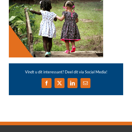
Vindt u dit interessant? Deel dit via Social Media!
Facebook
X
LinkedIn
E-
mail