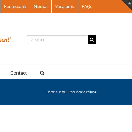
Kennisbank
Nieuws
Vacatures
FAQs
Zoeken
sen!’
naar:
Contact
Home
Home
Racelicentie keuring