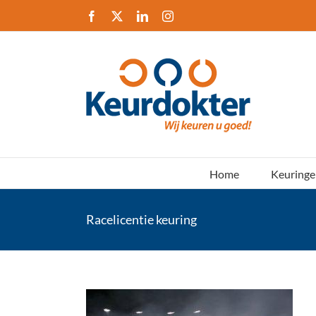
Ga
Facebook
X
LinkedIn
Instagram
naar
inhoud
Home
Keuringe
Racelicentie keuring