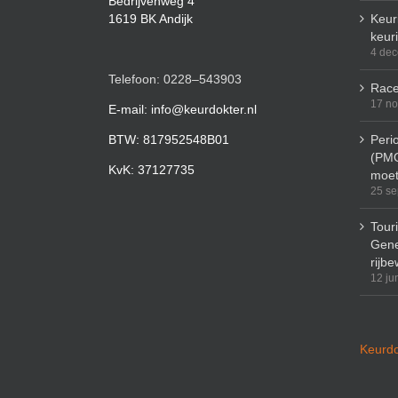
Bedrijvenweg 4
1619 BK Andijk
Keuri
keur
4 de
Telefoon: 0228–543903
Race
17 n
E-mail: info@keurdokter.nl
BTW: 817952548B01
Peri
(PMO
KvK: 37127735
moet
25 se
Tour
Gene
rijbe
12 ju
Keurdo