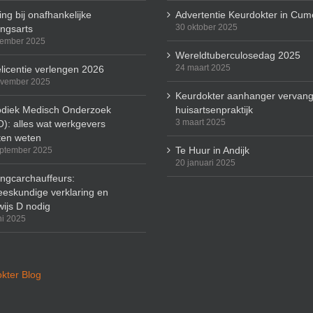
ng bij onafhankelijke
Advertentie Keurdokter in Cum
30 oktober 2025
ingsarts
cember 2025
Wereldtuberculosedag 2025
24 maart 2025
licentie verlengen 2026
ovember 2025
Keurdokter aanhanger vervang
odiek Medisch Onderzoek
huisartsenpraktijk
3 maart 2025
): alles wat werkgevers
en weten
Te Huur in Andijk
ptember 2025
20 januari 2025
ingcarchauffeurs:
eskundige verklaring en
wijs D nodig
ni 2025
kter Blog