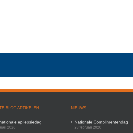
TE BLOG ARTIKELEN
NIEUWS
rnationale epilepsiedag
Nationale Complimentendag
ruari 2026
28 februari 2026