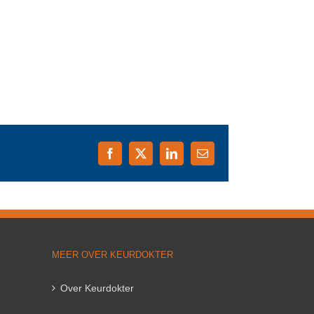
Facebook
X
LinkedIn
E-
mail
MEER OVER KEURDOKTER
Over Keurdokter