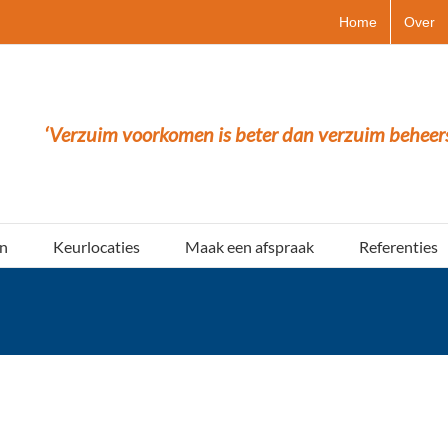
Home
Over
‘Verzuim voorkomen is beter dan verzuim beheer
n
Keurlocaties
Maak een afspraak
Referenties