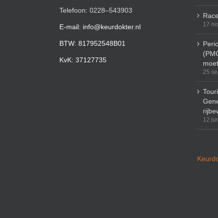
Telefoon: 0228–543903
Race
17 n
E-mail: info@keurdokter.nl
BTW: 817952548B01
Peri
(PMO
KvK: 37127735
moet
25 se
Tour
Gene
rijbe
12 ju
Keurdo