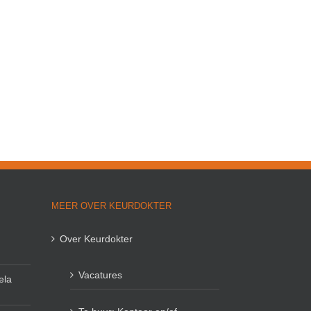
MEER OVER KEURDOKTER
Over Keurdokter
Vacatures
ela