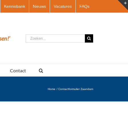
Kennisbank
Nieuws
Vacatures
FAQs
Zoeken
sen!’
naar:
Contact
Home
Contactformulier Zaandam