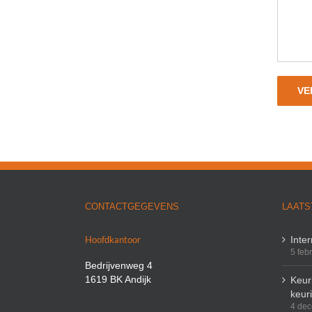
CONTACTGEGEVENS
LAATS
Hoofdkantoor
Inte
5 feb
Bedrijvenweg 4
1619 BK Andijk
Keuri
keur
4 de