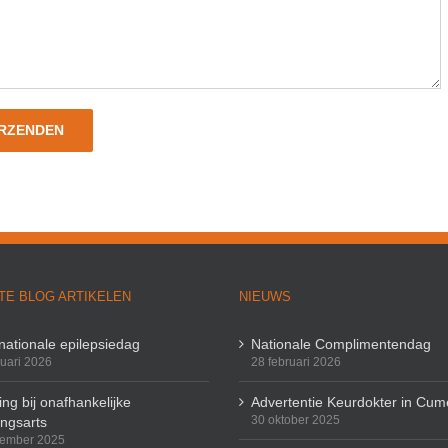
TE BLOG ARTIKELEN
NIEUWS
rnationale epilepsiedag
Nationale Complimentendag
ruari 2026
28 februari 2026
ng bij onafhankelijke
Advertentie Keurdokter in Cum
30 oktober 2025
ingsarts
cember 2025