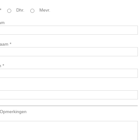
*
Dhr.
Mevr.
am
naam *
n *
/Opmerkingen