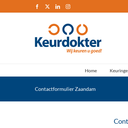
Ga
Facebook
X
LinkedIn
Instagram
naar
inhoud
Home
Keuringe
Contactformulier Zaandam
Cont