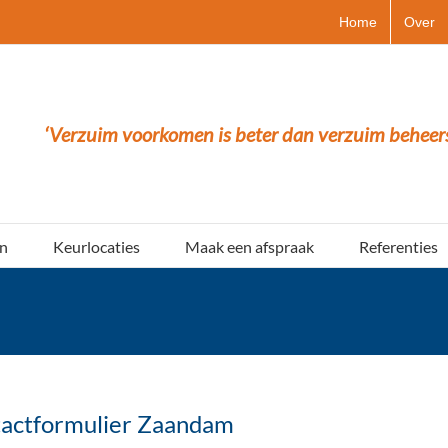
Home
Over
‘Verzuim voorkomen is beter dan verzuim beheer
n
Keurlocaties
Maak een afspraak
Referenties
actformulier Zaandam