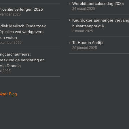
Wereldtuberculosedag 2025
24 maart 2025
licentie verlengen 2026
ovember 2025
Keurdokter aanhanger vervang
odiek Medisch Onderzoek
huisartsenpraktijk
3 maart 2025
): alles wat werkgevers
en weten
Te Huur in Andijk
ptember 2025
20 januari 2025
ingcarchauffeurs:
eskundige verklaring en
wijs D nodig
ni 2025
kter Blog