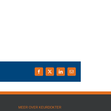
Facebook
X
LinkedIn
E-
mail
MEER OVER KEURDOKTER