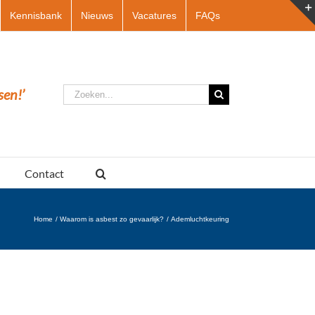
Kennisbank
Nieuws
Vacatures
FAQs
Zoeken
sen!’
naar:
Contact
Home
Waarom is asbest zo gevaarlijk?
Ademluchtkeuring