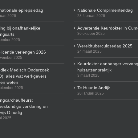
rnationale epilepsiedag
Nationale Complimentendag
ruari 2026
28 februari 2026
ng bij onafhankelijke
Advertentie Keurdokter in Cum
30 oktober 2025
ingsarts
cember 2025
Wereldtuberculosedag 2025
24 maart 2025
licentie verlengen 2026
ovember 2025
Keurdokter aanhanger vervang
odiek Medisch Onderzoek
huisartsenpraktijk
3 maart 2025
): alles wat werkgevers
en weten
Te Huur in Andijk
ptember 2025
20 januari 2025
ingcarchauffeurs:
eskundige verklaring en
wijs D nodig
ni 2025