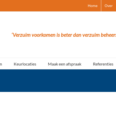
Home
Over
‘Verzuim voorkomen is beter dan verzuim beheer
n
Keurlocaties
Maak een afspraak
Referenties