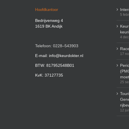
Hoofdkantoor
Inte
5 feb
Bedrijvenweg 4
1619 BK Andijk
Keuri
keur
4 de
Telefoon: 0228–543903
Race
17 n
E-mail: info@keurdokter.nl
BTW: 817952548B01
Peri
(PMO
KvK: 37127735
moet
25 se
Tour
Gene
rijbe
12 ju