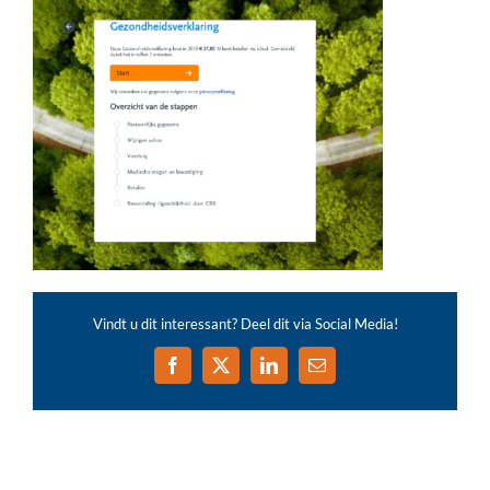
Vindt u dit interessant? Deel dit via Social Media!
Facebook
X
LinkedIn
E-
mail