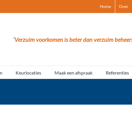
Home
Over
‘Verzuim voorkomen is beter dan verzuim beheer
n
Keurlocaties
Maak een afspraak
Referenties