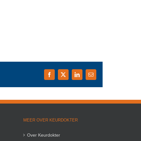
Facebook
X
LinkedIn
E-
mail
MEER OVER KEURDOKTER
Over Keurdokter