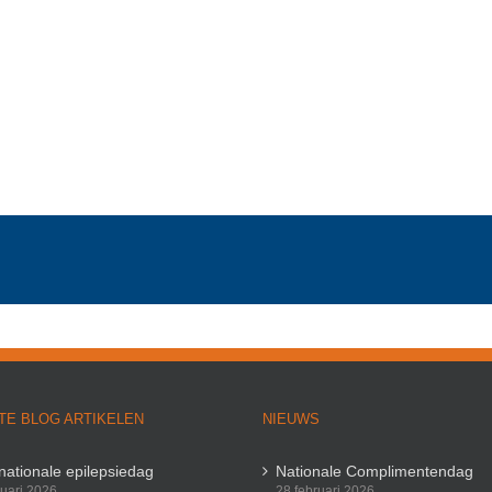
TE BLOG ARTIKELEN
NIEUWS
rnationale epilepsiedag
Nationale Complimentendag
ruari 2026
28 februari 2026