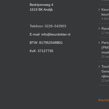
Bedrijvenweg 4
1619 BK Andijk
Keuri
keur
4 de
Telefoon: 0228–543903
Race
17 n
E-mail: info@keurdokter.nl
BTW: 817952548B01
Peri
(PMO
KvK: 37127735
moet
25 se
Tour
Gene
rijbe
12 ju
Keurdo