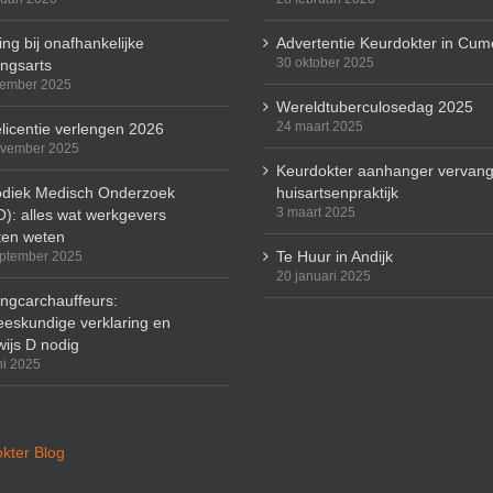
ng bij onafhankelijke
Advertentie Keurdokter in Cum
30 oktober 2025
ingsarts
cember 2025
Wereldtuberculosedag 2025
24 maart 2025
licentie verlengen 2026
ovember 2025
Keurdokter aanhanger vervang
odiek Medisch Onderzoek
huisartsenpraktijk
3 maart 2025
): alles wat werkgevers
en weten
Te Huur in Andijk
ptember 2025
20 januari 2025
ingcarchauffeurs:
eskundige verklaring en
wijs D nodig
ni 2025
kter Blog