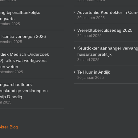
ruari 2026
28 februari 2026
ng bij onafhankelijke
Advertentie Keurdokter in Cum
30 oktober 2025
ingsarts
cember 2025
Wereldtuberculosedag 2025
24 maart 2025
licentie verlengen 2026
ovember 2025
Keurdokter aanhanger vervang
odiek Medisch Onderzoek
huisartsenpraktijk
3 maart 2025
): alles wat werkgevers
en weten
Te Huur in Andijk
ptember 2025
20 januari 2025
ingcarchauffeurs:
eskundige verklaring en
wijs D nodig
ni 2025
kter Blog