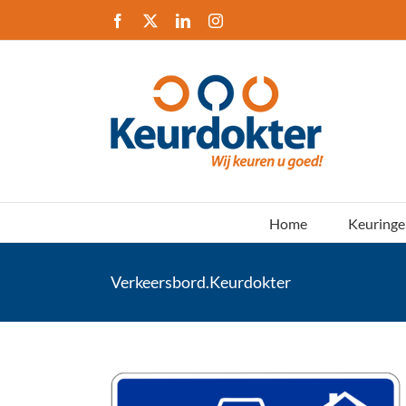
Ga
Facebook
X
LinkedIn
Instagram
naar
inhoud
Home
Keuringe
Verkeersbord.Keurdokter