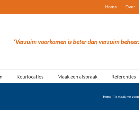
Home
Over
‘Verzuim voorkomen is beter dan verzuim beheer
n
Keurlocaties
Maak een afspraak
Referenties
Home
Ik maak me zorge