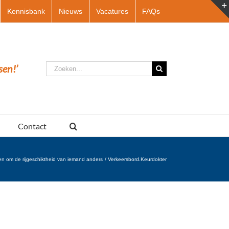
Kennisbank
Nieuws
Vacatures
FAQs
Zoeken
sen!’
naar:
Contact
n om de rijgeschiktheid van iemand anders
Verkeersbord.Keurdokter