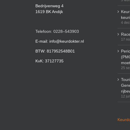
5 feb
Bedrijvenweg 4
1619 BK Andijk
Keuri
keur
4 de
Telefoon: 0228–543903
Race
17 n
E-mail: info@keurdokter.nl
BTW: 817952548B01
Peri
(PMO
KvK: 37127735
moet
25 se
Tour
Gene
rijbe
12 ju
Keurdo