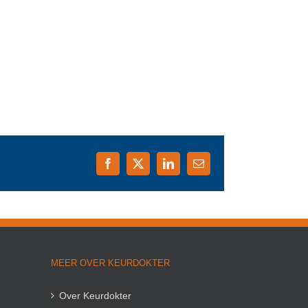
Facebook
X
LinkedIn
E-
mail
MEER OVER KEURDOKTER
Over Keurdokter