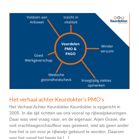
Het verhaal achter Keurdokter’s PMO’s
Het Verhaal Achter Keurdokter Keurdokter is opgericht in
2005. In die tijd richtten we ons vooral op rijbewijskeuringen.
Daar was veel vraag naar, en de eigenaar, Arjen Grave, die
ooit vrachtwagenchauffeur was geweest, wist als geen ander
hoe het is om voor je rijbewijs gekeurd te worden. Daarom
was het vanaf het begin bij [...]