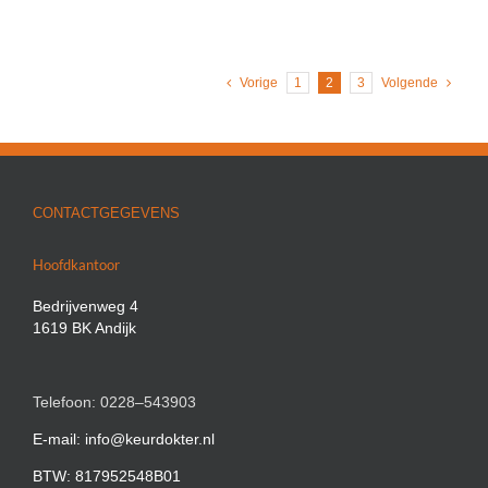
Vorige
1
2
3
Volgende
CONTACTGEGEVENS
Hoofdkantoor
Bedrijvenweg 4
1619 BK Andijk
Telefoon: 0228–543903
E-mail: info@keurdokter.nl
BTW: 817952548B01