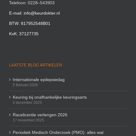
Telefoon: 0228–543903
E-mail: info@keurdokter.nl
BTW: 817952548B01
KvK: 37127735
LAATSTE BLOG ARTIKELEN
Internationale epilepsiedag
5 februari 2026
Keuring bij onafhankelijke keuringsarts
4 december 2025
Racelicentie verlengen 2026
17 november 2025
Periodiek Medisch Onderzoek (PMO): alles wat