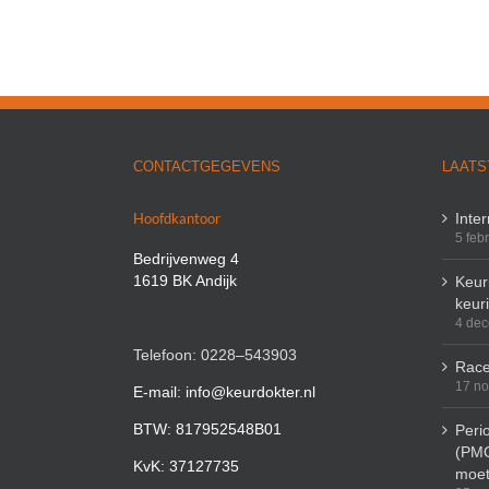
CONTACTGEGEVENS
LAATS
Hoofdkantoor
Inte
5 feb
Bedrijvenweg 4
1619 BK Andijk
Keuri
keur
4 de
Telefoon: 0228–543903
Race
17 n
E-mail: info@keurdokter.nl
BTW: 817952548B01
Peri
(PMO
KvK: 37127735
moet