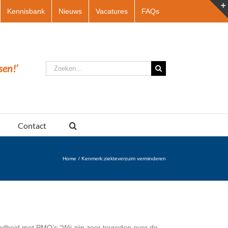
Kennisbank
Nieuws
Vacatures
FAQs
Zoeken
sen!’
naar:
Contact
Home
Kenmerk:
ziekteverzuim verminderen
ndheid met PMO’s “Wij zijn zeer tevreden over de