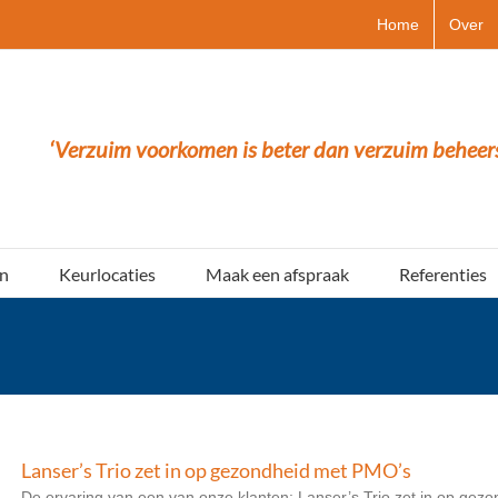
Home
Over
‘Verzuim voorkomen is beter dan verzuim beheer
n
Keurlocaties
Maak een afspraak
Referenties
Lanser’s Trio zet in op gezondheid met PMO’s
De ervaring van een van onze klanten: Lanser’s Trio zet in op gezo