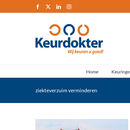
Ga
Facebook
X
LinkedIn
Instagram
naar
inhoud
Home
Keuringe
ziekteverzuim verminderen