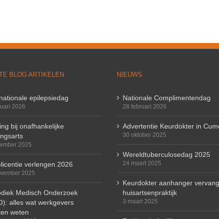
TE BLOG ARTIKELEN
NIEUWS
rnationale epilepsiedag
Nationale Complimentendag
ruari 2026
28 februari 2026
ng bij onafhankelijke
Advertentie Keurdokter in Cum
30 oktober 2025
ingsarts
cember 2025
Wereldtuberculosedag 2025
24 maart 2025
licentie verlengen 2026
ovember 2025
Keurdokter aanhanger vervang
odiek Medisch Onderzoek
huisartsenpraktijk
3 maart 2025
): alles wat werkgevers
en weten