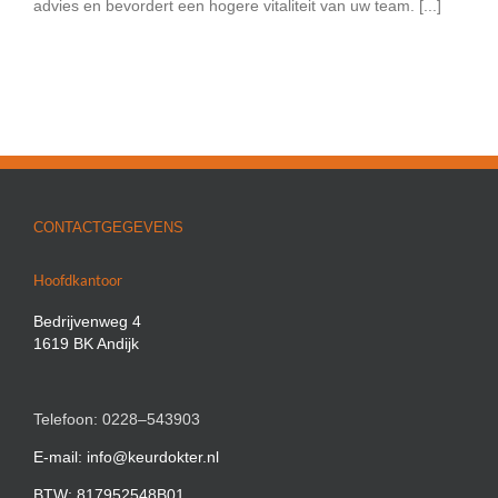
advies en bevordert een hogere vitaliteit van uw team. [...]
CONTACTGEGEVENS
Hoofdkantoor
Bedrijvenweg 4
1619 BK Andijk
Telefoon: 0228–543903
E-mail: info@keurdokter.nl
BTW: 817952548B01