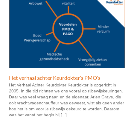
Het verhaal achter Keurdokter’s PMO’s
Het Verhaal Achter Keurdokter Keurdokter is opgericht in
2005. In die tijd richtten we ons vooral op rijbewijskeuringen.
Daar was veel vraag naar, en de eigenaar, Arjen Grave, die
ooit vrachtwagenchauffeur was geweest, wist als geen ander
hoe het is om voor je rijbewijs gekeurd te worden. Daarom
was het vanaf het begin bij [...]