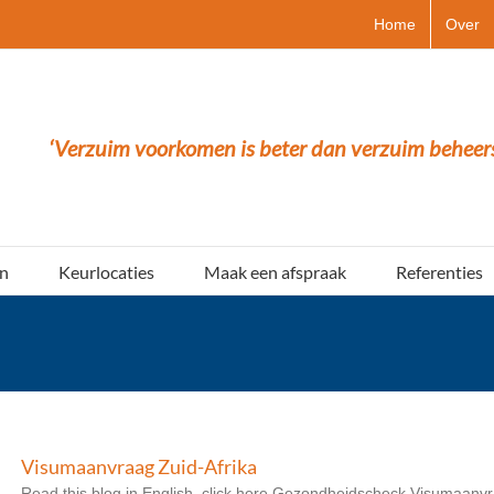
Home
Over
‘Verzuim voorkomen is beter dan verzuim beheer
n
Keurlocaties
Maak een afspraak
Referenties
Visumaanvraag Zuid-Afrika
Read this blog in English, click here Gezondheidscheck Visumaanvra