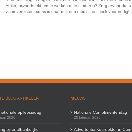
Afrika, bijvoorbeeld om te werken of te studeren? Zorg ervoor dat 
visumvereisten, soms is daar ook een medische check voor nodig! De
TE BLOG ARTIKELEN
NIEUWS
rnationale epilepsiedag
Nationale Complimentendag
ruari 2026
28 februari 2026
ng bij onafhankelijke
Advertentie Keurdokter in Cum