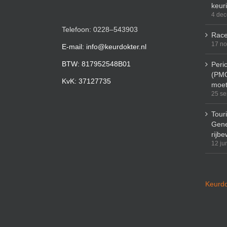
keur
4 de
Telefoon: 0228–543903
Race
17 n
E-mail: info@keurdokter.nl
BTW: 817952548B01
Peri
(PMO
KvK: 37127735
moet
25 se
Tour
Gene
rijbe
12 ju
Keurdo