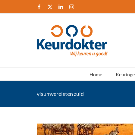
Ga
Facebook
X
LinkedIn
Instagram
naar
inhoud
Home
Keuringe
visumvereisten zuid