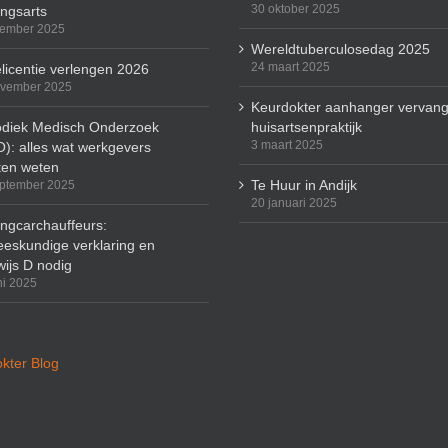
30 oktober 2025
ingsarts
cember 2025
Wereldtuberculosedag 2025
24 maart 2025
licentie verlengen 2026
ovember 2025
Keurdokter aanhanger vervang
odiek Medisch Onderzoek
huisartsenpraktijk
3 maart 2025
): alles wat werkgevers
en weten
Te Huur in Andijk
ptember 2025
20 januari 2025
ingcarchauffeurs:
eskundige verklaring en
wijs D nodig
ni 2025
kter Blog