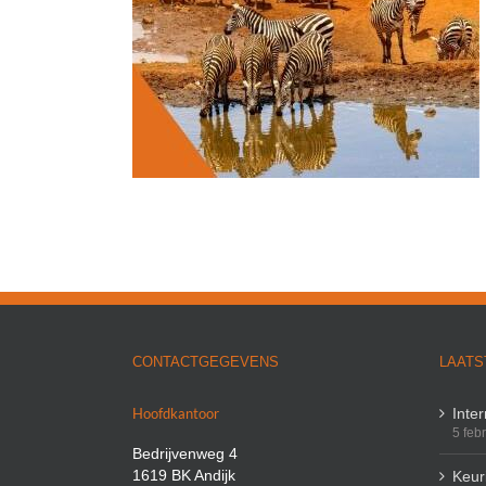
-Afrika
ennisbank
CONTACTGEGEVENS
LAATS
Hoofdkantoor
Inte
5 feb
Bedrijvenweg 4
1619 BK Andijk
Keuri