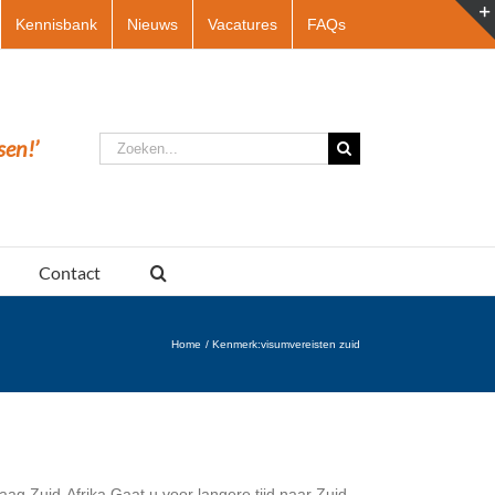
Kennisbank
Nieuws
Vacatures
FAQs
Zoeken
sen!’
naar:
Contact
Home
Kenmerk:
visumvereisten zuid
ag Zuid-Afrika Gaat u voor langere tijd naar Zuid-