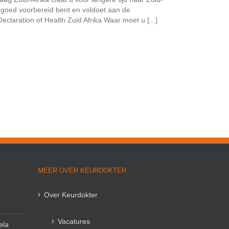
u goed voorbereid bent en voldoet aan de
claration of Health Zuid Afrika Waar moet u [...]
MEER OVER KEURDOKTER
Over Keurdokter
Vacatures
ela