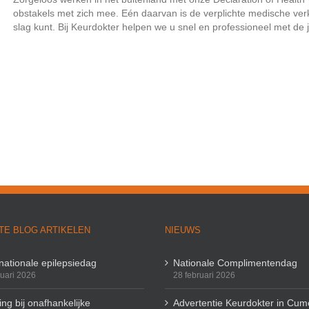
obstakels met zich mee. Eén daarvan is de verplichte medische verkl
slag kunt. Bij Keurdokter helpen we u snel en professioneel met de ju
TE BLOG ARTIKELEN
NIEUWS
rnationale epilepsiedag
Nationale Complimentendag
ruari 2026
28 februari 2026
ng bij onafhankelijke
Advertentie Keurdokter in Cum