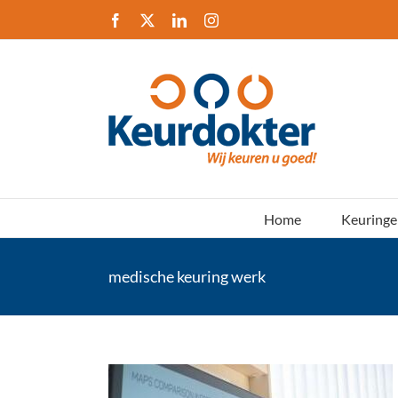
Ga
Facebook
X
LinkedIn
Instagram
naar
inhoud
Home
Keuringe
medische keuring werk