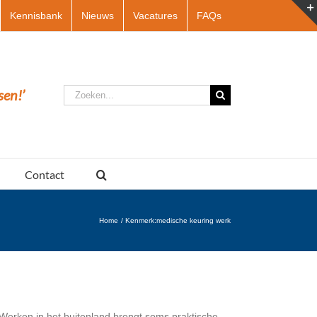
Kennisbank
Nieuws
Vacatures
FAQs
Zoeken
sen!’
naar:
Contact
Home
Kenmerk:
medische keuring werk
 Werken in het buitenland brengt soms praktische