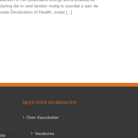
aring die in veel landen nodig is voordat u aan de
iste Declaration of Health, zodat [...]
MEER OVER KEURDOKTER
Over Keurdokter
Vacatures
ela