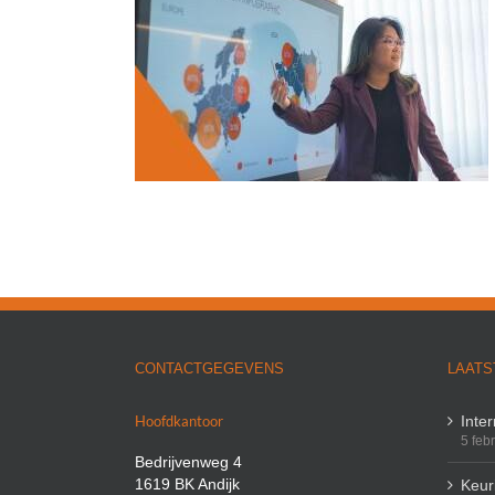
 werken in het
ennisbank
CONTACTGEGEVENS
LAATS
Hoofdkantoor
Inte
5 feb
Bedrijvenweg 4
1619 BK Andijk
Keuri