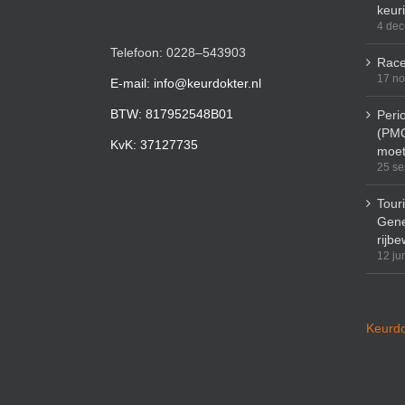
keur
4 de
Telefoon: 0228–543903
Race
17 n
E-mail: info@keurdokter.nl
BTW: 817952548B01
Peri
(PMO
KvK: 37127735
moet
25 se
Tour
Gene
rijbe
12 ju
Keurdo