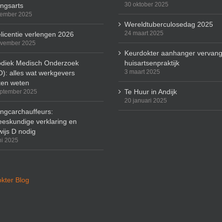
30 oktober 2025
ingsarts
cember 2025
Wereldtuberculosedag 2025
24 maart 2025
licentie verlengen 2026
ovember 2025
Keurdokter aanhanger vervang
odiek Medisch Onderzoek
huisartsenpraktijk
3 maart 2025
): alles wat werkgevers
en weten
Te Huur in Andijk
ptember 2025
20 januari 2025
ingcarchauffeurs:
eskundige verklaring en
wijs D nodig
ni 2025
kter Blog