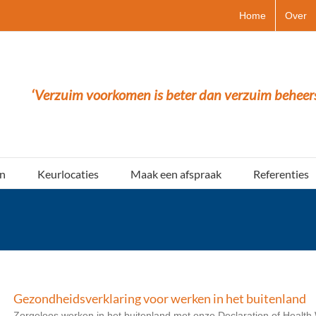
Home
Over
‘Verzuim voorkomen is beter dan verzuim beheer
n
Keurlocaties
Maak een afspraak
Referenties
Gezondheidsverklaring voor werken in het buitenland
Zorgeloos werken in het buitenland met onze Declaration of Health