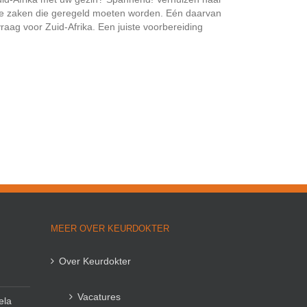
che zaken die geregeld moeten worden. Eén daarvan
aag voor Zuid-Afrika. Een juiste voorbereiding
MEER OVER KEURDOKTER
Over Keurdokter
Vacatures
ela