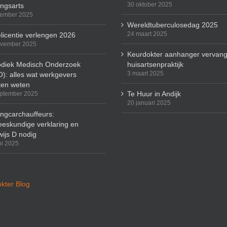
30 oktober 2025
ingsarts
cember 2025
Wereldtuberculosedag 2025
24 maart 2025
licentie verlengen 2026
ovember 2025
Keurdokter aanhanger vervang
odiek Medisch Onderzoek
huisartsenpraktijk
3 maart 2025
): alles wat werkgevers
en weten
Te Huur in Andijk
ptember 2025
20 januari 2025
ingcarchauffeurs:
eskundige verklaring en
wijs D nodig
ni 2025
kter Blog