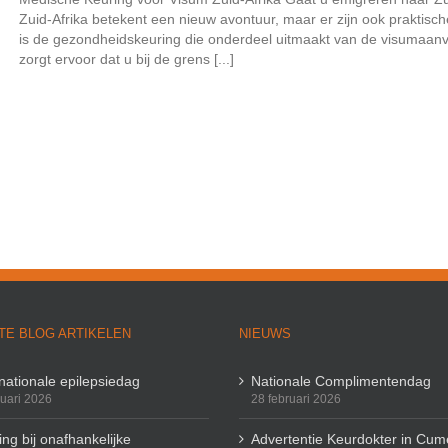
Zuid-Afrika betekent een nieuw avontuur, maar er zijn ook praktis
is de gezondheidskeuring die onderdeel uitmaakt van de visumaanvr
zorgt ervoor dat u bij de grens [...]
TE BLOG ARTIKELEN
NIEUWS
rnationale epilepsiedag
Nationale Complimentendag
ruari 2026
28 februari 2026
ng bij onafhankelijke
Advertentie Keurdokter in Cum