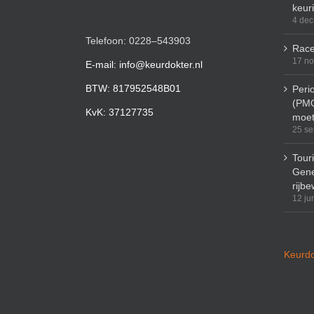
keur
4 de
Telefoon: 0228–543903
Race
17 n
E-mail: info@keurdokter.nl
BTW: 817952548B01
Peri
(PMO
KvK: 37127735
moet
25 se
Tour
Gene
rijbe
12 ju
Keurdo