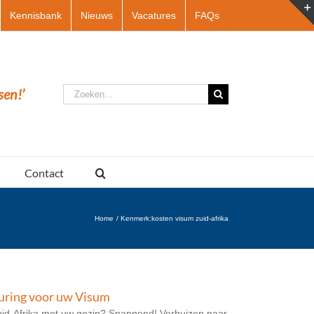
Kennisbank
Nieuws
Vacatures
FAQs
Zoeken
sen!’
naar:
Contact
Home
Kenmerk:
kosten visum zuid-afrika
euring voor uw Visum
uid-Afrika met uw gezin? Spannend! Verhuizen naar