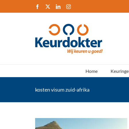
Ga
Facebook
X
LinkedIn
Instagram
naar
inhoud
Home
Keuringe
kosten visum zuid-afrika