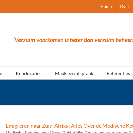
Home
Over
‘Verzuim voorkomen is beter dan verzuim beheer
n
Keurlocaties
Maak een afspraak
Referenties
Emigreren naar Zuid-Afrika: Alles Over de Medische K
Medische Keuring voor Visum Zuid-Afrika Gaat u emigreren naar Z