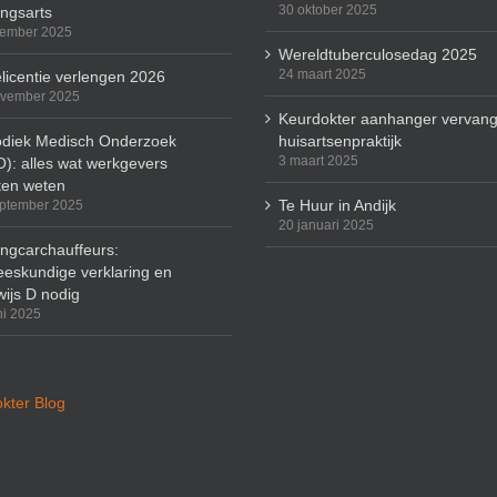
30 oktober 2025
ingsarts
cember 2025
Wereldtuberculosedag 2025
24 maart 2025
licentie verlengen 2026
ovember 2025
Keurdokter aanhanger vervang
odiek Medisch Onderzoek
huisartsenpraktijk
3 maart 2025
): alles wat werkgevers
en weten
Te Huur in Andijk
ptember 2025
20 januari 2025
ingcarchauffeurs:
eskundige verklaring en
wijs D nodig
ni 2025
kter Blog