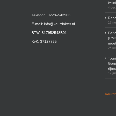
keur
4 de
Telefoon: 0228–543903
Race
17 n
E-mail: info@keurdokter.nl
BTW: 817952548B01
Peri
(PMO
KvK: 37127735
moet
25 se
Tour
Gene
rijbe
12 ju
Keurdo