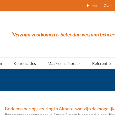
Home
Over
‘Verzuim voorkomen is beter dan verzuim beheer
n
Keurlocaties
Maak een afspraak
Referenties
Bodemsaneringskeuring in Almere, wat zijn de mogelij
Bodemsaneringskeuringen in Almere Almere is een stad in ontwikkeli