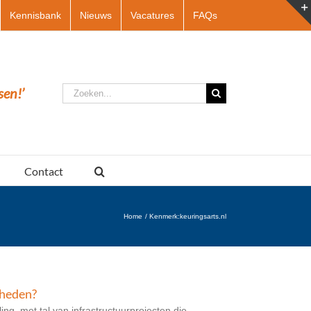
Kennisbank
Nieuws
Vacatures
FAQs
Zoeken
sen!’
naar:
Contact
Home
Kenmerk:
keuringsarts.nl
kheden?
ng, met tal van infrastructuurprojecten die