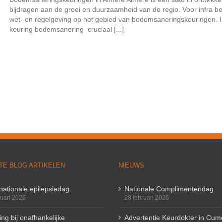
bijdragen aan de groei en duurzaamheid van de regio. Voor infra bed
wet- en regelgeving op het gebied van bodemsaneringskeuringen. 
keuring bodemsanering cruciaal [...]
TE BLOG ARTIKELEN
NIEUWS
rnationale epilepsiedag
Nationale Complimentendag
ruari 2026
28 februari 2026
ng bij onafhankelijke
Advertentie Keurdokter in Cum