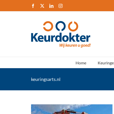
Ga
Facebook
X
LinkedIn
Instagram
naar
inhoud
Home
Keuringe
keuringsarts.nl