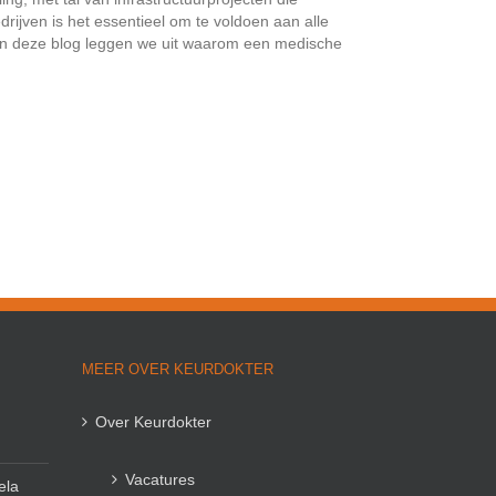
rijven is het essentieel om te voldoen aan alle
In deze blog leggen we uit waarom een medische
MEER OVER KEURDOKTER
Over Keurdokter
Vacatures
ela