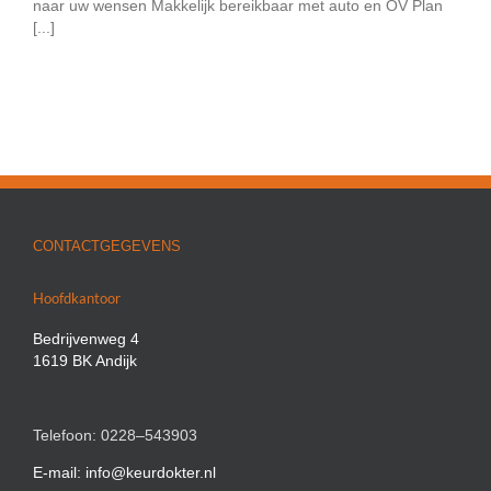
naar uw wensen Makkelijk bereikbaar met auto en OV Plan
[...]
CONTACTGEGEVENS
Hoofdkantoor
Bedrijvenweg 4
1619 BK Andijk
Telefoon: 0228–543903
E-mail: info@keurdokter.nl