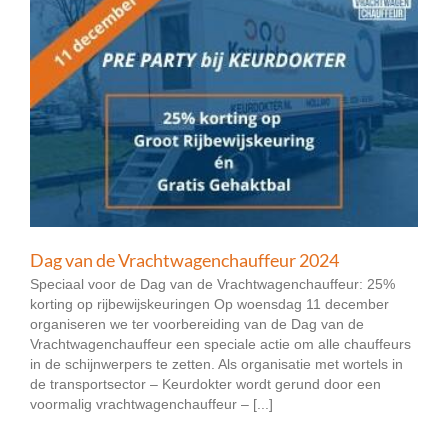
Dag van de Vrachtwagenchauffeur 2024
Speciaal voor de Dag van de Vrachtwagenchauffeur: 25%
korting op rijbewijskeuringen Op woensdag 11 december
organiseren we ter voorbereiding van de Dag van de
Vrachtwagenchauffeur een speciale actie om alle chauffeurs
in de schijnwerpers te zetten. Als organisatie met wortels in
de transportsector – Keurdokter wordt gerund door een
voormalig vrachtwagenchauffeur – [...]