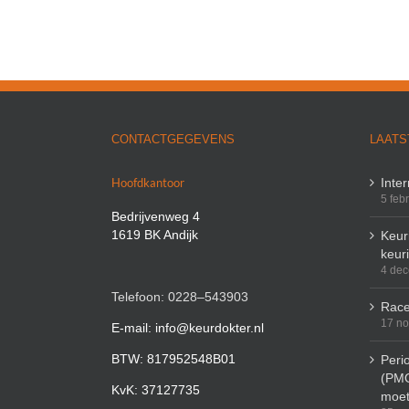
CONTACTGEGEVENS
LAATS
Hoofdkantoor
Inte
5 feb
Bedrijvenweg 4
1619 BK Andijk
Keuri
keur
4 de
Telefoon: 0228–543903
Race
17 n
E-mail: info@keurdokter.nl
BTW: 817952548B01
Peri
(PMO
KvK: 37127735
moet