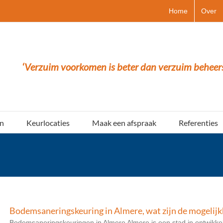
Home
Over
‘Verzuim voorkomen is beter dan verzuim beheer
n
Keurlocaties
Maak een afspraak
Referenties
Bodemsaneringskeuring in Almere, wat zijn de mogelij
Bodemsaneringskeuringen in Almere Almere is een stad in ontwikkeli