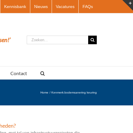
Kennisbank
Nieuws
Vacatures
FAQs
Zoeken
sen!’
naar:
Contact
Home
Kenmerk:
bodemsanering keuring
kheden?
ng, met tal van infrastructuurprojecten die