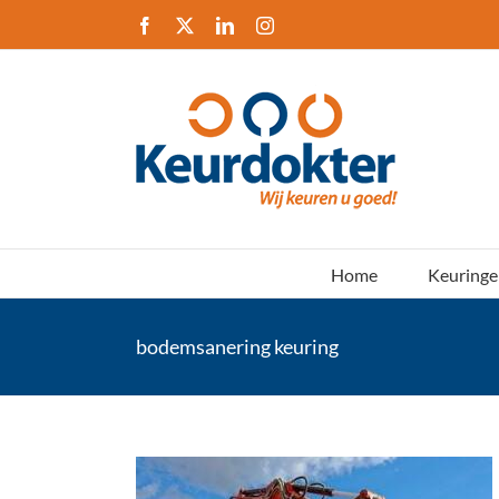
Ga
Facebook
X
LinkedIn
Instagram
naar
inhoud
Home
Keuringe
bodemsanering keuring