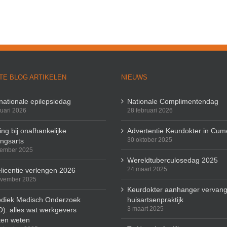
TE BLOG ARTIKELEN
NIEUWS
rnationale epilepsiedag
Nationale Complimentendag
ruari 2026
28 februari 2026
ng bij onafhankelijke
Advertentie Keurdokter in Cum
30 oktober 2025
ingsarts
cember 2025
Wereldtuberculosedag 2025
24 maart 2025
licentie verlengen 2026
ovember 2025
Keurdokter aanhanger vervang
odiek Medisch Onderzoek
huisartsenpraktijk
3 maart 2025
): alles wat werkgevers
en weten