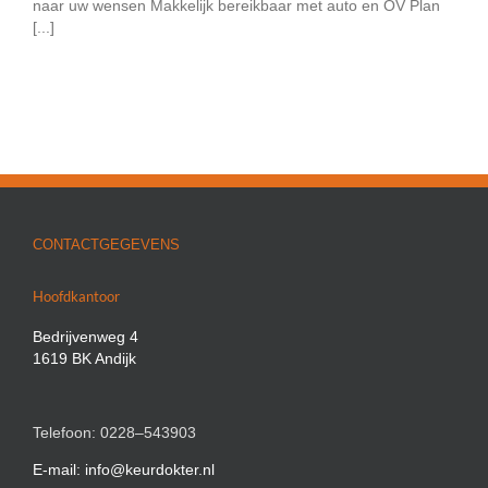
naar uw wensen Makkelijk bereikbaar met auto en OV Plan
[...]
CONTACTGEGEVENS
Hoofdkantoor
Bedrijvenweg 4
1619 BK Andijk
Telefoon: 0228–543903
E-mail: info@keurdokter.nl