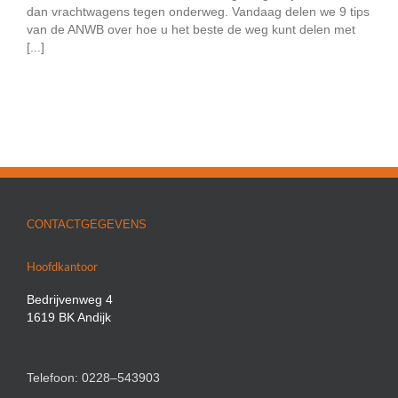
dan vrachtwagens tegen onderweg. Vandaag delen we 9 tips
van de ANWB over hoe u het beste de weg kunt delen met
[...]
CONTACTGEGEVENS
Hoofdkantoor
Bedrijvenweg 4
1619 BK Andijk
Telefoon: 0228–543903