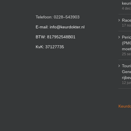
keur
4 de
Telefoon: 0228–543903
Race
17 n
E-mail: info@keurdokter.nl
BTW: 817952548B01
Peri
(PMO
KvK: 37127735
moet
25 se
Tour
Gene
rijbe
12 ju
Keurdo