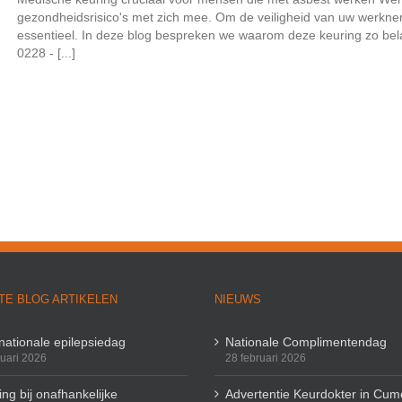
gezondheidsrisico's met zich mee. Om de veiligheid van uw werkne
essentieel. In deze blog bespreken we waarom deze keuring zo belan
0228 - [...]
TE BLOG ARTIKELEN
NIEUWS
rnationale epilepsiedag
Nationale Complimentendag
ruari 2026
28 februari 2026
ng bij onafhankelijke
Advertentie Keurdokter in Cum