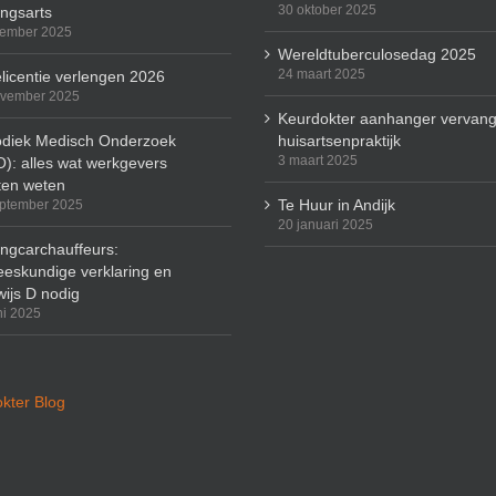
30 oktober 2025
ingsarts
cember 2025
Wereldtuberculosedag 2025
24 maart 2025
licentie verlengen 2026
ovember 2025
Keurdokter aanhanger vervang
odiek Medisch Onderzoek
huisartsenpraktijk
3 maart 2025
): alles wat werkgevers
en weten
Te Huur in Andijk
ptember 2025
20 januari 2025
ingcarchauffeurs:
eskundige verklaring en
wijs D nodig
ni 2025
kter Blog