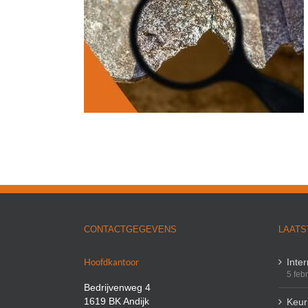
ken met Asbest
CONTACTGEGEVENS
LAATS
Hoofdkantoor
Inte
5 feb
Bedrijvenweg 4
1619 BK Andijk
Keuri