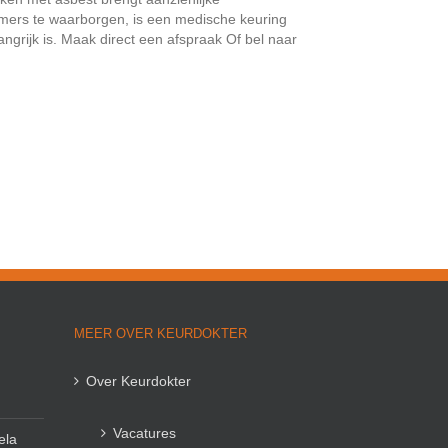
mers te waarborgen, is een medische keuring
grijk is. Maak direct een afspraak Of bel naar
MEER OVER KEURDOKTER
Over Keurdokter
Vacatures
ela