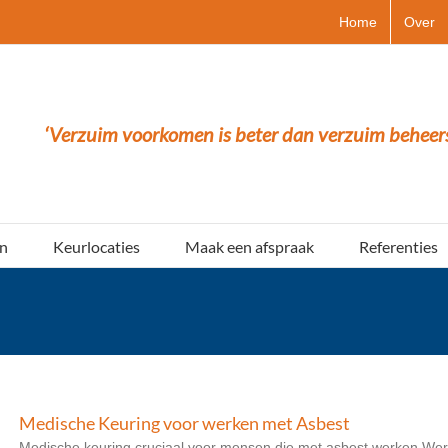
Home
Over
‘Verzuim voorkomen is beter dan verzuim beheer
n
Keurlocaties
Maak een afspraak
Referenties
Medische Keuring voor werken met Asbest
Medische keuring cruciaal voor mensen die met asbest werken Werk