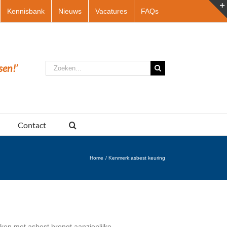
Kennisbank
Nieuws
Vacatures
FAQs
Zoeken
sen!’
naar:
Contact
Home
Kenmerk:
asbest keuring
en met asbest brengt aanzienlijke