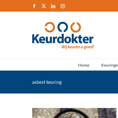
Ga
Facebook
X
LinkedIn
Instagram
naar
inhoud
Home
Keuringe
asbest keuring